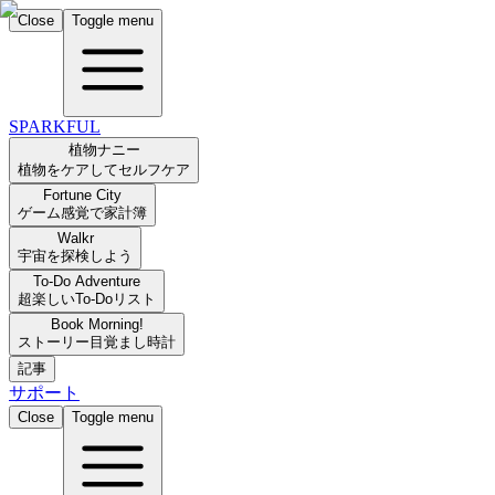
Close
Toggle menu
SPARKFUL
植物ナニー
植物をケアしてセルフケア
Fortune City
ゲーム感覚で家計簿
Walkr
宇宙を探検しよう
To-Do Adventure
超楽しいTo-Doリスト
Book Morning!
ストーリー目覚まし時計
記事
サポート
Close
Toggle menu