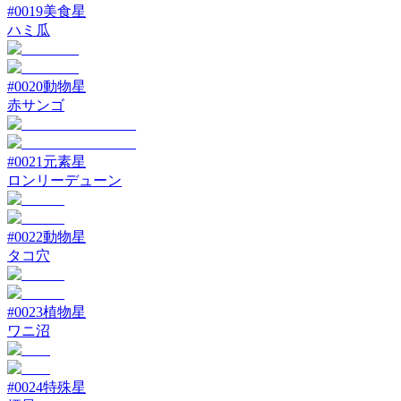
#
0019
美食星
ハミ瓜
#
0020
動物星
赤サンゴ
#
0021
元素星
ロンリーデューン
#
0022
動物星
タコ穴
#
0023
植物星
ワニ沼
#
0024
特殊星