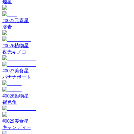
煙星
#
0025
元素星
溶岩
#
0026
植物星
夜光キノコ
#
0027
美食星
バナナボート
#
0028
動物星
褐色角
#
0029
美食星
キャンディー