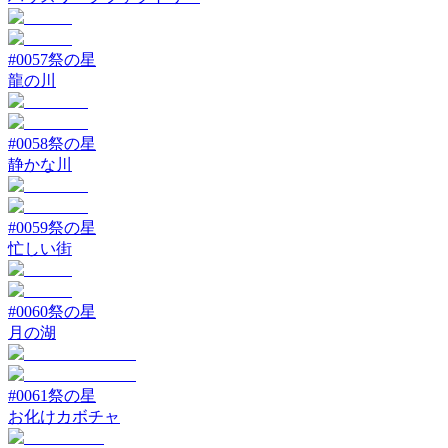
#
0057
祭の星
龍の川
#
0058
祭の星
静かな川
#
0059
祭の星
忙しい街
#
0060
祭の星
月の湖
#
0061
祭の星
お化けカボチャ