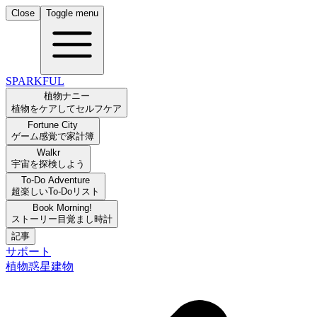
Close
Toggle menu
SPARKFUL
植物ナニー
植物をケアしてセルフケア
Fortune City
ゲーム感覚で家計簿
Walkr
宇宙を探検しよう
To-Do Adventure
超楽しいTo-Doリスト
Book Morning!
ストーリー目覚まし時計
記事
サポート
植物
惑星
建物