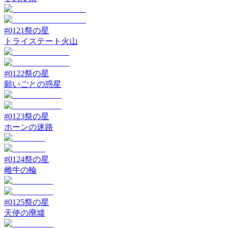
#
0121
祭の星
トライステート火山
#
0122
祭の星
願いごとの惑星
#
0123
祭の星
ホーンの迷路
#
0124
祭の星
雌牛の輪
#
0125
祭の星
天使の廃墟