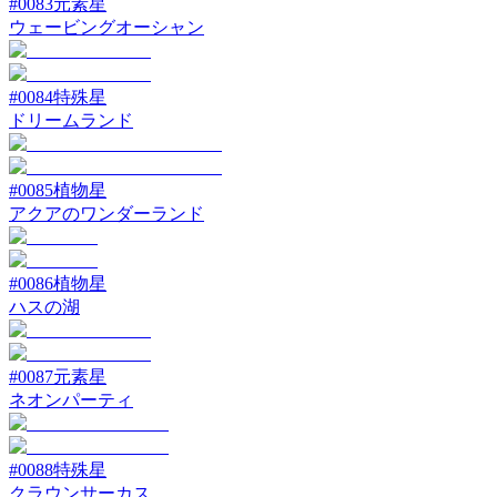
#
0083
元素星
ウェービングオーシャン
#
0084
特殊星
ドリームランド
#
0085
植物星
アクアのワンダーランド
#
0086
植物星
ハスの湖
#
0087
元素星
ネオンパーティ
#
0088
特殊星
クラウンサーカス