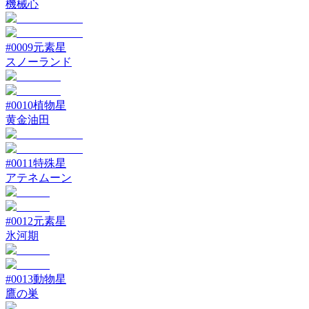
機械心
#
0009
元素星
スノーランド
#
0010
植物星
黄金油田
#
0011
特殊星
アテネムーン
#
0012
元素星
氷河期
#
0013
動物星
鷹の巣