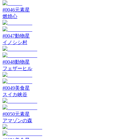
#
0046
元素星
燃焼心
#
0047
動物星
イノシシ村
#
0048
動物星
フェザーヒル
#
0049
美食星
スイカ峡谷
#
0050
元素星
アマゾンの森