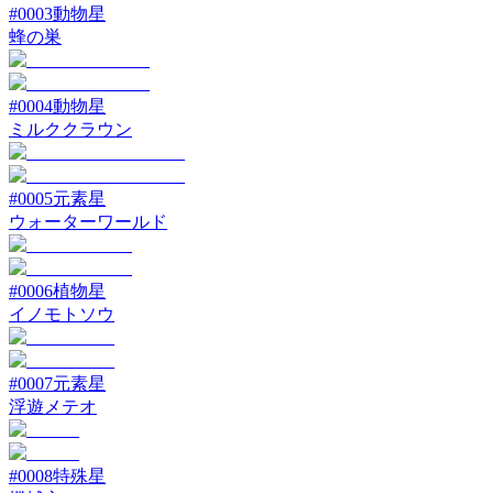
#
0003
動物星
蜂の巣
#
0004
動物星
ミルククラウン
#
0005
元素星
ウォーターワールド
#
0006
植物星
イノモトソウ
#
0007
元素星
浮遊メテオ
#
0008
特殊星