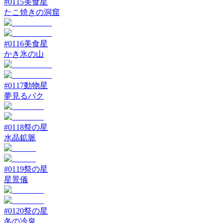
#
0115
美食星
たこ焼きの洞窟
#
0116
美食星
かき氷の山
#
0117
動物星
夢見るバク
#
0118
祭の星
水晶鉱脈
#
0119
祭の星
星景儀
#
0120
祭の星
冬の冷泉