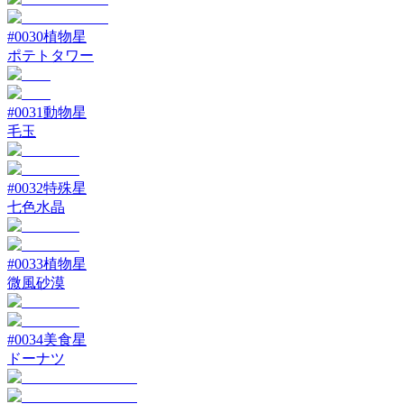
#
0030
植物星
ポテトタワー
#
0031
動物星
毛玉
#
0032
特殊星
七色水晶
#
0033
植物星
微風砂漠
#
0034
美食星
ドーナツ