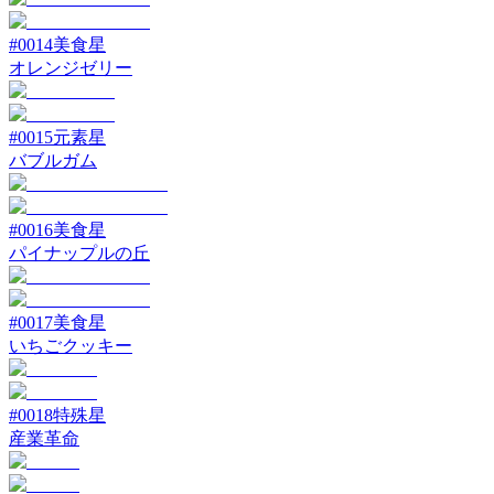
#
0014
美食星
オレンジゼリー
#
0015
元素星
バブルガム
#
0016
美食星
パイナップルの丘
#
0017
美食星
いちごクッキー
#
0018
特殊星
産業革命