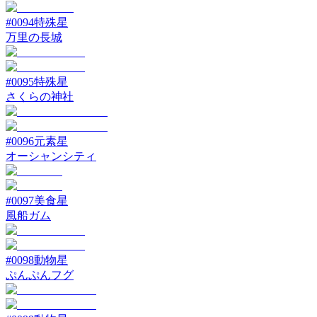
#
0094
特殊星
万里の長城
#
0095
特殊星
さくらの神社
#
0096
元素星
オーシャンシティ
#
0097
美食星
風船ガム
#
0098
動物星
ぷんぷんフグ