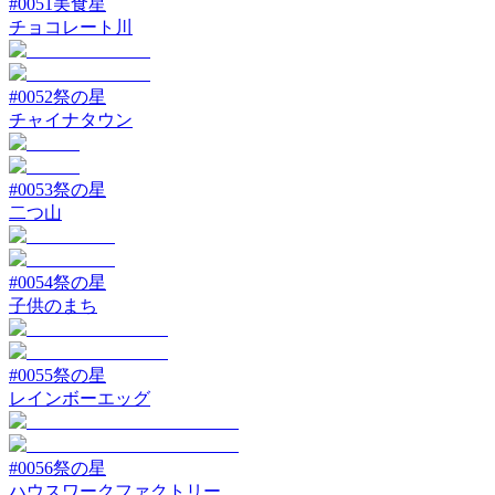
#
0051
美食星
チョコレート川
#
0052
祭の星
チャイナタウン
#
0053
祭の星
二つ山
#
0054
祭の星
子供のまち
#
0055
祭の星
レインボーエッグ
#
0056
祭の星
ハウスワークファクトリー