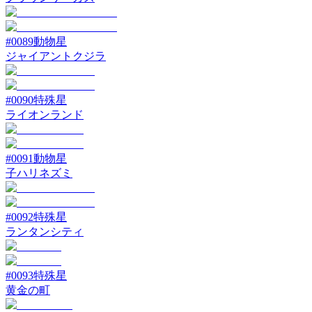
#
0089
動物星
ジャイアントクジラ
#
0090
特殊星
ライオンランド
#
0091
動物星
子ハリネズミ
#
0092
特殊星
ランタンシティ
#
0093
特殊星
黄金の町