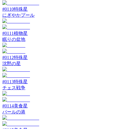
#
0110
特殊星
にぎやかプール
#
0111
植物星
眠りの盆地
#
0112
特殊星
沈黙の星
#
0113
特殊星
チェス戦争
#
0114
美食星
パールの港