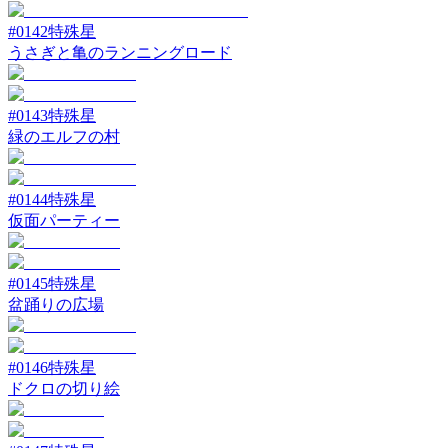
#
0142
特殊星
うさぎと亀のランニングロード
#
0143
特殊星
緑のエルフの村
#
0144
特殊星
仮面パーティー
#
0145
特殊星
盆踊りの広場
#
0146
特殊星
ドクロの切り絵