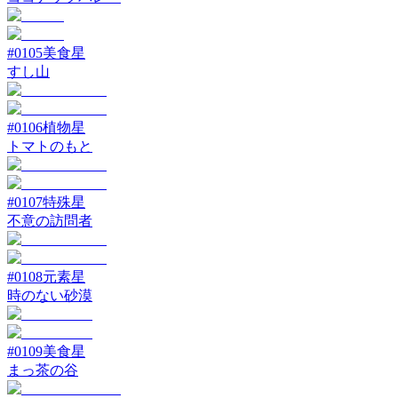
#
0105
美食星
すし山
#
0106
植物星
トマトのもと
#
0107
特殊星
不意の訪問者
#
0108
元素星
時のない砂漠
#
0109
美食星
まっ茶の谷