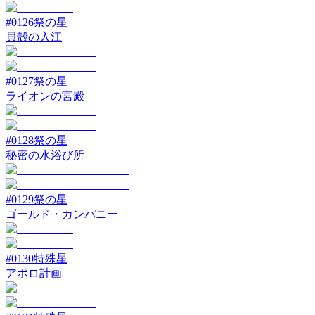
#
0126
祭の星
貝殻の入江
#
0127
祭の星
ライオンの宮殿
#
0128
祭の星
秘密の水浴び所
#
0129
祭の星
ゴールド・カンパニー
#
0130
特殊星
アポロ計画