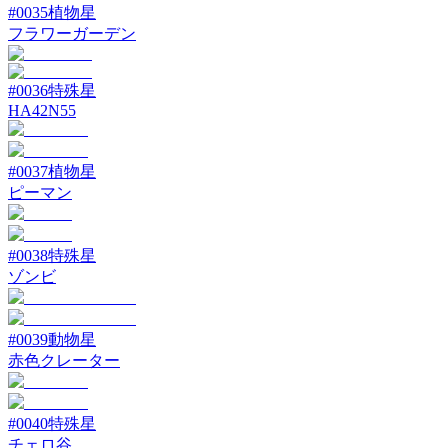
#
0035
植物星
フラワーガーデン
#
0036
特殊星
HA42N55
#
0037
植物星
ピーマン
#
0038
特殊星
ゾンビ
#
0039
動物星
赤色クレーター
#
0040
特殊星
チェロ谷