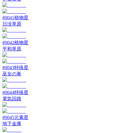
#
0041
植物星
日没草原
#
0042
植物星
平和草原
#
0043
特殊星
巫女の巣
#
0044
特殊星
電気回路
#
0045
元素星
地下金庫