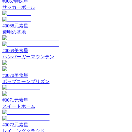
#
0067
特殊星
サッカーボール
#
0068
元素星
透明の基地
#
0069
美食星
ハンバーガーマウンテン
#
0070
美食星
ポップコーンプリズン
#
0071
元素星
スイートホーム
#
0072
元素星
レイニングクラウド