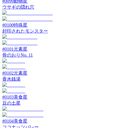
#
0099
動物星
ウサギの隠れ穴
#
0100
特殊星
封印されたモンスター
#
0101
元素星
骨のおりNo. 11
#
0102
元素星
香水銭湯
#
0103
美食星
豆の土星
#
0104
美食星
ココナッツバレー