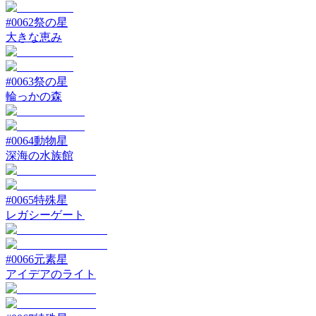
#
0062
祭の星
大きな恵み
#
0063
祭の星
輪っかの森
#
0064
動物星
深海の水族館
#
0065
特殊星
レガシーゲート
#
0066
元素星
アイデアのライト