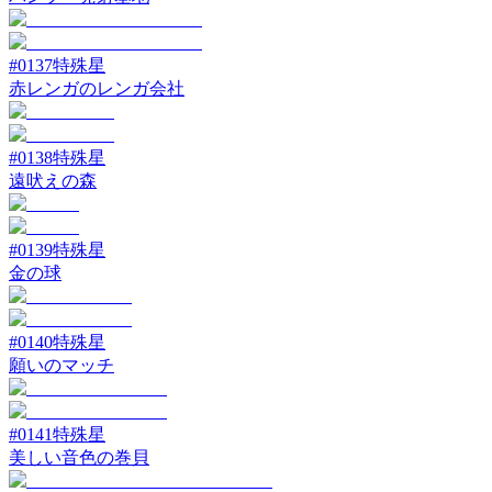
#
0137
特殊星
赤レンガのレンガ会社
#
0138
特殊星
遠吠えの森
#
0139
特殊星
金の球
#
0140
特殊星
願いのマッチ
#
0141
特殊星
美しい音色の巻貝