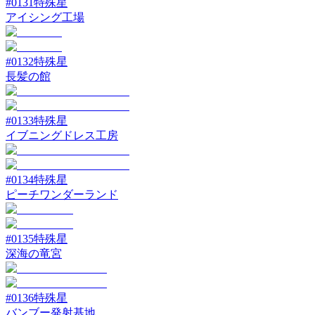
#
0131
特殊星
アイシング工場
#
0132
特殊星
長髪の館
#
0133
特殊星
イブニングドレス工房
#
0134
特殊星
ピーチワンダーランド
#
0135
特殊星
深海の竜宮
#
0136
特殊星
バンブー発射基地