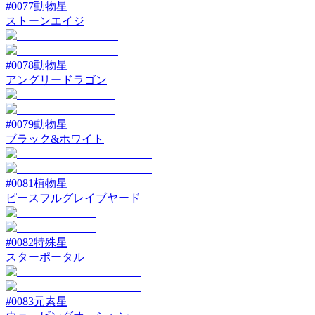
#
0077
動物星
ストーンエイジ
#
0078
動物星
アングリードラゴン
#
0079
動物星
ブラック&ホワイト
#
0081
植物星
ピースフルグレイブヤード
#
0082
特殊星
スターポータル
#
0083
元素星