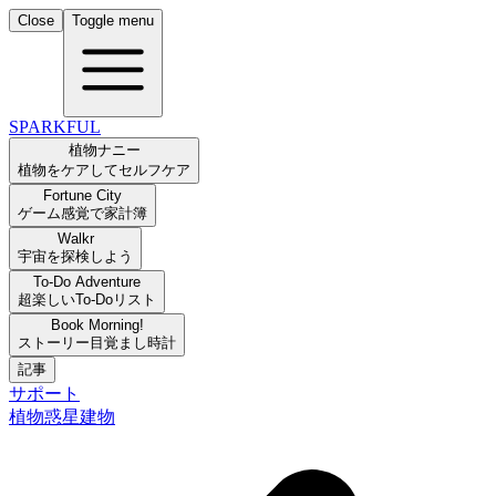
Close
Toggle menu
SPARKFUL
植物ナニー
植物をケアしてセルフケア
Fortune City
ゲーム感覚で家計簿
Walkr
宇宙を探検しよう
To-Do Adventure
超楽しいTo-Doリスト
Book Morning!
ストーリー目覚まし時計
記事
サポート
植物
惑星
建物