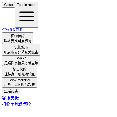
Close
Toggle menu
SPARKFUL
植物保姆
喝水养成可爱植物
记帐城市
纪录收支建造繁荣城市
Walkr
走路探索搜集可爱星球
记事探险
让待办事项充满乐趣
Book Morning!
用故事闹钟叫你起床
生活灵感
客服支援
植物
星球
建筑物