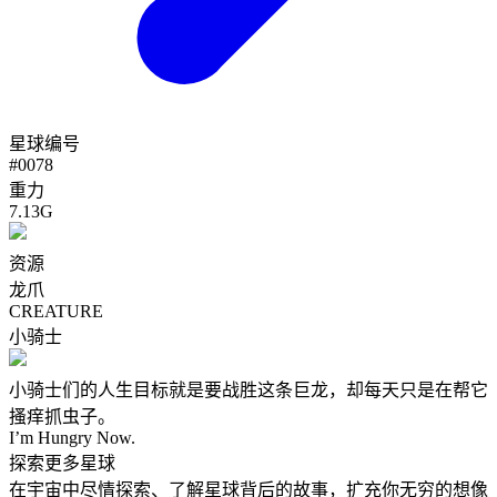
星球编号
#
0078
重力
7.13G
资源
龙爪
CREATURE
小骑士
小骑士们的人生目标就是要战胜这条巨龙，却每天只是在帮它
搔痒抓虫子。
I’m Hungry Now.
探索更多星球
在宇宙中尽情探索、了解星球背后的故事，扩充你无穷的想像