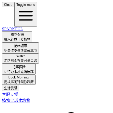
Close
Toggle menu
SPARKFUL
植物保姆
喝水养成可爱植物
记帐城市
纪录收支建造繁荣城市
Walkr
走路探索搜集可爱星球
记事探险
让待办事项充满乐趣
Book Morning!
用故事闹钟叫你起床
生活灵感
客服支援
植物
星球
建筑物