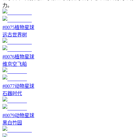
力。
#
0075
植物星球
远古世界树
#
0076
植物星球
维京空飞船
#
0077
动物星球
石器时代
#
0079
动物星球
黑白竹园