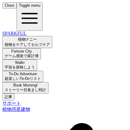
Close
Toggle menu
SPARKFUL
植物ナニー
植物をケアしてセルフケア
Fortune City
ゲーム感覚で家計簿
Walkr
宇宙を探検しよう
To-Do Adventure
超楽しいTo-Doリスト
Book Morning!
ストーリー目覚まし時計
記事
サポート
植物
惑星
建物