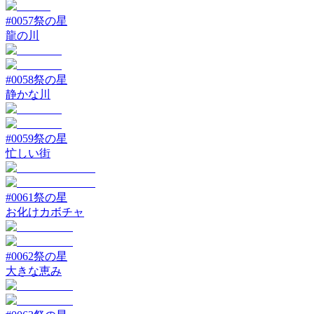
#
0057
祭の星
龍の川
#
0058
祭の星
静かな川
#
0059
祭の星
忙しい街
#
0061
祭の星
お化けカボチャ
#
0062
祭の星
大きな恵み