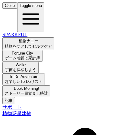
Close
Toggle menu
SPARKFUL
植物ナニー
植物をケアしてセルフケア
Fortune City
ゲーム感覚で家計簿
Walkr
宇宙を探検しよう
To-Do Adventure
超楽しいTo-Doリスト
Book Morning!
ストーリー目覚まし時計
記事
サポート
植物
惑星
建物