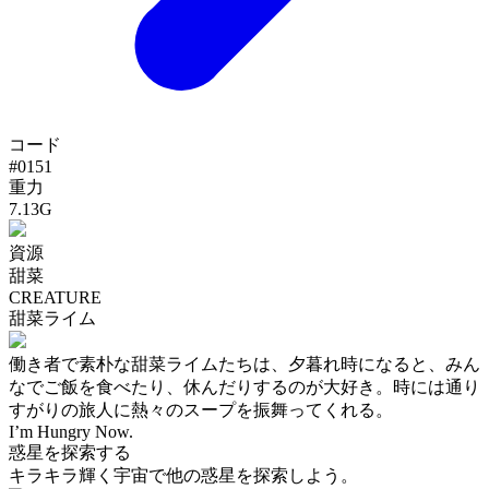
コード
#
0151
重力
7.13G
資源
甜菜
CREATURE
甜菜ライム
働き者で素朴な甜菜ライムたちは、夕暮れ時になると、みん
なでご飯を食べたり、休んだりするのが大好き。時には通り
すがりの旅人に熱々のスープを振舞ってくれる。
I’m Hungry Now.
惑星を探索する
キラキラ輝く宇宙で他の惑星を探索しよう。