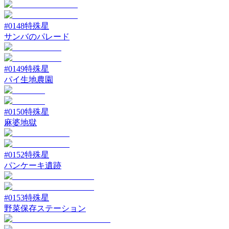
#
0148
特殊星
サンバのパレード
#
0149
特殊星
パイ生地農園
#
0150
特殊星
麻婆地獄
#
0152
特殊星
パンケーキ遺跡
#
0153
特殊星
野菜保存ステーション