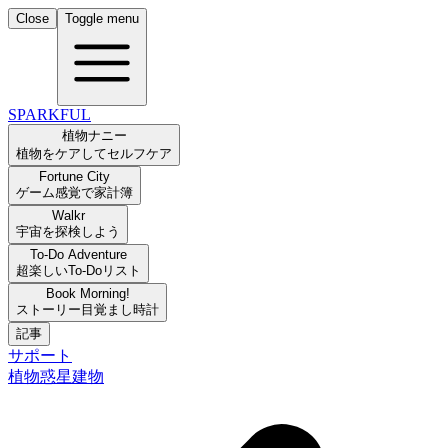
Close
Toggle menu
SPARKFUL
植物ナニー
植物をケアしてセルフケア
Fortune City
ゲーム感覚で家計簿
Walkr
宇宙を探検しよう
To-Do Adventure
超楽しいTo-Doリスト
Book Morning!
ストーリー目覚まし時計
記事
サポート
植物
惑星
建物