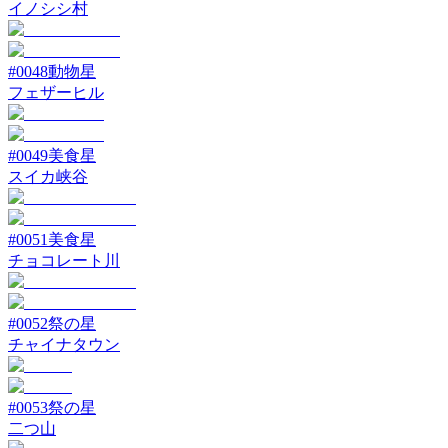
イノシシ村
#
0048
動物星
フェザーヒル
#
0049
美食星
スイカ峡谷
#
0051
美食星
チョコレート川
#
0052
祭の星
チャイナタウン
#
0053
祭の星
二つ山