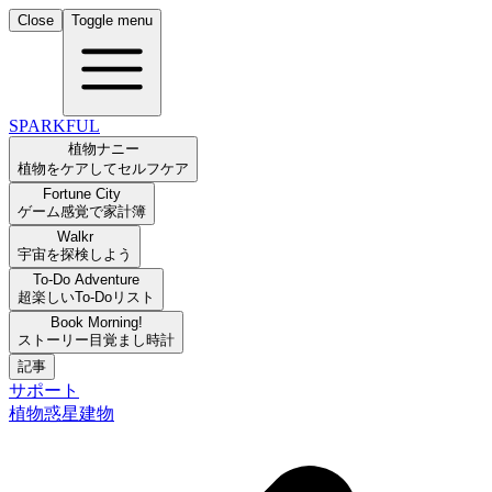
Close
Toggle menu
SPARKFUL
植物ナニー
植物をケアしてセルフケア
Fortune City
ゲーム感覚で家計簿
Walkr
宇宙を探検しよう
To-Do Adventure
超楽しいTo-Doリスト
Book Morning!
ストーリー目覚まし時計
記事
サポート
植物
惑星
建物