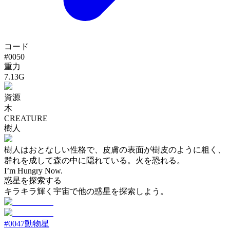
コード
#
0050
重力
7.13G
資源
木
CREATURE
樹人
樹人はおとなしい性格で、皮膚の表面が樹皮のように粗く、
群れを成して森の中に隠れている。火を恐れる。
I’m Hungry Now.
惑星を探索する
キラキラ輝く宇宙で他の惑星を探索しよう。
#
0047
動物星