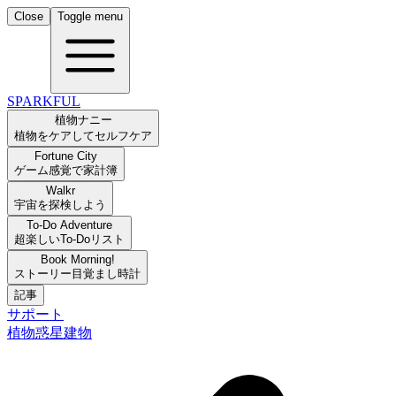
Close
Toggle menu
SPARKFUL
植物ナニー
植物をケアしてセルフケア
Fortune City
ゲーム感覚で家計簿
Walkr
宇宙を探検しよう
To-Do Adventure
超楽しいTo-Doリスト
Book Morning!
ストーリー目覚まし時計
記事
サポート
植物
惑星
建物