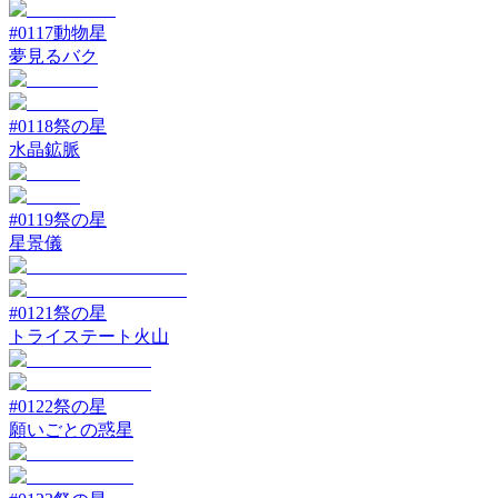
#
0117
動物星
夢見るバク
#
0118
祭の星
水晶鉱脈
#
0119
祭の星
星景儀
#
0121
祭の星
トライステート火山
#
0122
祭の星
願いごとの惑星