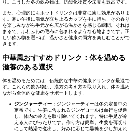
り。こうした冬の飲み物は、抗酸化物質や栄養も豊富です。
また、心理的にもホットドリンクは非常に癒し効果がありま
す。寒い午後に湯気が立ち上るカップを手に持ち、その香り
を楽しみながら手元から広がる温かさを感じる瞬間。それは
まるで、ふわふわの毛布に包まれるような心地よさです。正
しい飲み物を選べば、温かさと健康の両方を楽しむことがで
きます。
中華風おすすめドリンク：体を温める
滋養のある選択
体を温めるためには、伝統的な中華の健康ドリンクが最適で
す。これらの飲み物は、漢方の考え方を取り入れ、体を温め
ながら全体的な健康をサポートします。
ジンジャーティー
：ジンジャーティーは冬の定番中の
定番です。生姜に含まれるジンゲロールは血行を促進
し、体内の冷えを取り除いてくれます。特に手足が冷
える人にぴったりです。作り方は簡単。生姜を薄切り
にして熱湯で煮出し、好みに応じて黒糖を少し加えれ