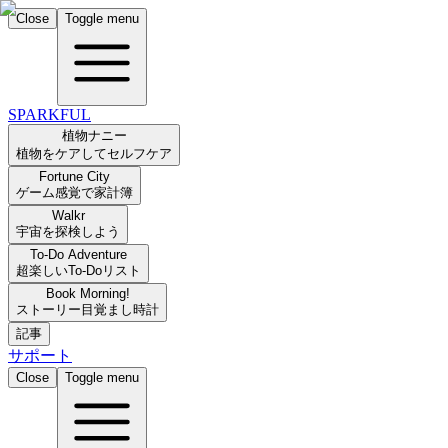
Close
Toggle menu
SPARKFUL
植物ナニー
植物をケアしてセルフケア
Fortune City
ゲーム感覚で家計簿
Walkr
宇宙を探検しよう
To-Do Adventure
超楽しいTo-Doリスト
Book Morning!
ストーリー目覚まし時計
記事
サポート
Close
Toggle menu