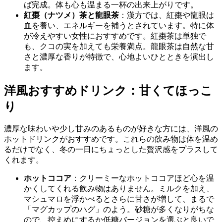
ば完成。体も心も温まる一杯の出来上がりです。
紅棗（ナツメ）茶と龍眼茶
：漢方では、紅棗や龍眼は
血を養い、エネルギーを補うとされています。特に体
が冷えやすい女性におすすめです。紅棗茶は単独で
も、クコの実を加えても栄養満点。龍眼茶は自然な甘
さと濃厚な香りが特徴で、心地よいひとときを演出し
ます。
洋風おすすめドリンク：甘くてほっこ
り
濃厚な味わいや少し甘みのあるものが好きな方には、洋風の
ホットドリンクがおすすめです。これらの飲み物は体を温め
るだけでなく、冬の一日にちょっとした贅沢感をプラスして
くれます。
ホットココア
：クリーミーなホットココアほど心を温
かくしてくれる飲み物はありません。ミルクを加え、
マシュマロを浮かべるとさらに甘さが増して、まるで
「マグカップのハグ」のよう。砂糖が多くなりがちな
ので、控えめにするか低糖バージョンを選ぶと良いで