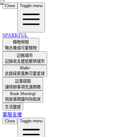
Close
Toggle menu
SPARKFUL
植物保姆
喝水養成可愛植物
記帳城市
記錄收支建造繁榮城市
Walkr
走路探索蒐集可愛星球
記事探險
讓待辦事項充滿樂趣
Book Morning!
用故事鬧鐘叫你起床
生活靈感
客服支援
Close
Toggle menu