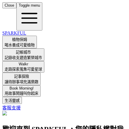
Close
Toggle menu
SPARKFUL
植物保姆
喝水養成可愛植物
記帳城市
記錄收支建造繁榮城市
Walkr
走路探索蒐集可愛星球
記事探險
讓待辦事項充滿樂趣
Book Morning!
用故事鬧鐘叫你起床
生活靈感
客服支援