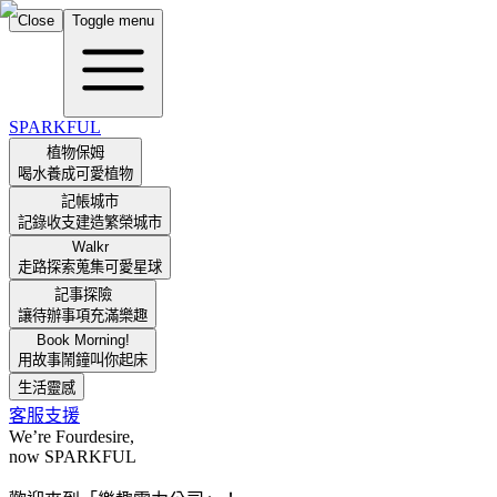
Close
Toggle menu
SPARKFUL
植物保姆
喝水養成可愛植物
記帳城市
記錄收支建造繁榮城市
Walkr
走路探索蒐集可愛星球
記事探險
讓待辦事項充滿樂趣
Book Morning!
用故事鬧鐘叫你起床
生活靈感
客服支援
We’re Fourdesire,
now
SPARKFUL