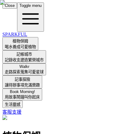
Close
Toggle menu
SPARKFUL
植物保姆
喝水養成可愛植物
記帳城市
記錄收支建造繁榮城市
Walkr
走路探索蒐集可愛星球
記事探險
讓待辦事項充滿樂趣
Book Morning!
用故事鬧鐘叫你起床
生活靈感
客服支援