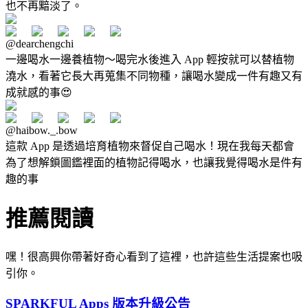
也不再黯淡了。
@dearchengchi
一邊喝水一邊養植物～喝完水後進入 App 輕按就可以替植物
澆水，看著它長大再蒐集不同物種，讓喝水變成一件有趣又有
成就感的事😍
@haibow._.bow
這款 App 是透過培育植物來督促自己喝水！現在我每天都會
為了想解鎖圖鑑裡面的植物記得喝水，也讓我覺得喝水是件有
趣的事
推薦閱讀
嘿！很高興你帶著好奇心看到了這裡，也許這些生活提案也吸
引你。
SPARKFUL Apps 版本升級公告