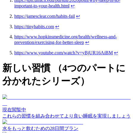
https://sph.umich.edu/pursuit/2020posts/why-sleep-is-so-
important-to-your-health.html
↩
https://jamesclear.com/habits-fail
↩
https://tinyhabits.com
↩
https://www.hopkinsmedicine.org/health/wellness-and-
prevention/exercising-for-better-sleep
↩
https://www.youtube.com/watch?v=yBjUR16AiBM
↩
新しい習慣
（4つのパートに
分かれたシリーズ）
現在閲覧中
これらの習慣を組み合わせてより良い睡眠を実現しましょう
水をもっと飲むための28日間プラン