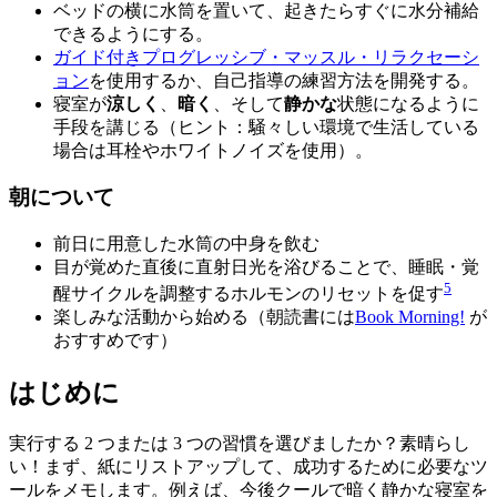
ベッドの横に水筒を置いて、起きたらすぐに水分補給
できるようにする。
ガイド付きプログレッシブ・マッスル・リラクセーシ
ョン
を使用するか、自己指導の練習方法を開発する。
寝室が
涼しく
、
暗く
、そして
静かな
状態になるように
手段を講じる（ヒント：騒々しい環境で生活している
場合は耳栓やホワイトノイズを使用）。
朝について
前日に用意した水筒の中身を飲む
目が覚めた直後に直射日光を浴びることで、睡眠・覚
5
醒サイクルを調整するホルモンのリセットを促す
楽しみな活動から始める（朝読書には
Book Morning!
が
おすすめです）
はじめに
実行する 2 つまたは 3 つの習慣を選びましたか？素晴らし
い！まず、紙にリストアップして、成功するために必要なツ
ールをメモします。例えば、今後クールで暗く静かな寝室を