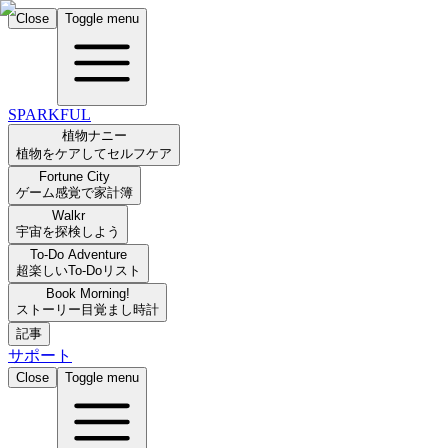
Close
Toggle menu
SPARKFUL
植物ナニー
植物をケアしてセルフケア
Fortune City
ゲーム感覚で家計簿
Walkr
宇宙を探検しよう
To-Do Adventure
超楽しいTo-Doリスト
Book Morning!
ストーリー目覚まし時計
記事
サポート
Close
Toggle menu