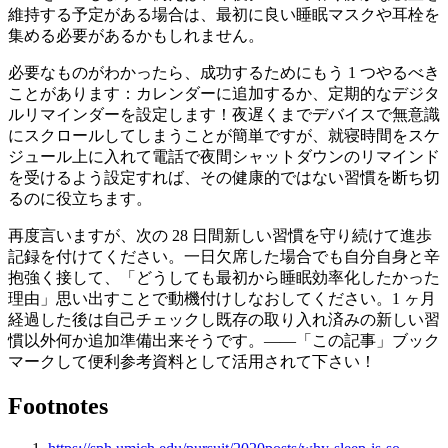
維持する予定がある場合は、最初に良い睡眠マスクや耳栓を
集める必要があるかもしれません。
必要なものがわかったら、成功するためにもう 1 つやるべき
ことがあります：カレンダーに追加するか、定期的なデジタ
ルリマインダーを設定します！夜遅くまでデバイスで無意識
にスクロールしてしまうことが簡単ですが、就寝時間をスケ
ジュール上に入れて電話で夜間シャットダウンのリマインド
を受けるよう設定すれば、その健康的ではない習慣を断ち切
るのに役立ちます。
再度言いますが、次の 28 日間新しい習慣を守り続けて進歩
記録を付けてください。一日欠席した場合でも自分自身と辛
抱強く接して、「どうしても最初から睡眠効率化したかった
理由」思い出すことで動機付けしなおしてください。1 ヶ月
経過した後は自己チェックし既存の取り入れ済みの新しい習
慣以外何か追加準備出来そうです。——「この記事」ブック
マークして便利参考資料として活用されて下さい！
Footnotes