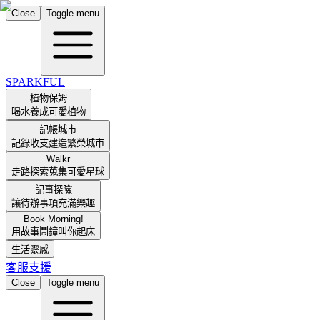
Close
Toggle menu
SPARKFUL
植物保姆
喝水養成可愛植物
記帳城市
記錄收支建造繁榮城市
Walkr
走路探索蒐集可愛星球
記事探險
讓待辦事項充滿樂趣
Book Morning!
用故事鬧鐘叫你起床
生活靈感
客服支援
Close
Toggle menu