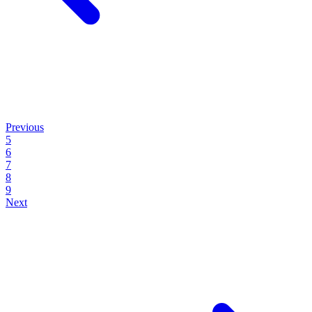
Previous
5
6
7
8
9
Next