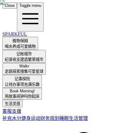
Close
Toggle menu
SPARKFUL
植物保姆
喝水养成可爱植物
记帐城市
纪录收支建造繁荣城市
Walkr
走路探索搜集可爱星球
记事探险
让待办事项充满乐趣
Book Morning!
用故事闹钟叫你起床
生活灵感
客服支援
补充水分
健身运动
财务规划
睡眠
生活管理