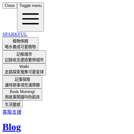
Close
Toggle menu
SPARKFUL
植物保姆
喝水養成可愛植物
記帳城市
記錄收支建造繁榮城市
Walkr
走路探索蒐集可愛星球
記事探險
讓待辦事項充滿樂趣
Book Morning!
用故事鬧鐘叫你起床
生活靈感
客服支援
Blog