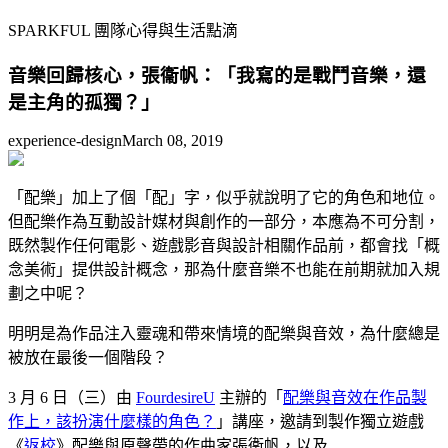
SPARKFUL 團隊心得與生活點滴
音樂回歸核心，張衞帆：「我寫的是戰鬥音樂，還
是主角的孤獨？」
experience-design
March 08, 2019
「配樂」加上了個「配」字，似乎就說明了它的角色和地位。
但配樂作為互動設計媒材與創作的一部分，本應為不可分割，
既然製作任何電影、遊戲影音與設計相關作品前，都會找「概
念美術」提供設計概念，那為什麼音樂不也能在前期就加入規
劃之中呢？
明明是為作品注入靈魂和帶來情境的配樂與音效，為什麼總是
被放在最後一個階段？
3 月 6 日（三）由
FourdesireU
主辦的「
配樂與音效在作品製
作上，該扮演什麼樣的角色？
」講座，邀請到製作獨立遊戲
《
返校
》配樂與原聲帶的作曲家張衞帆，以及