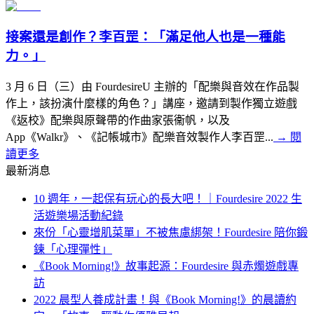
接案還是創作？李百罡：「滿足他人也是一種能
力。」
3 月 6 日（三）由 FourdesireU 主辦的「配樂與音效在作品製
作上，該扮演什麼樣的角色？」講座，邀請到製作獨立遊戲
《返校》配樂與原聲帶的作曲家張衞帆，以及
App《Walkr》、《記帳城市》配樂音效製作人李百罡...
→
閱
讀更多
最新消息
10 週年，一起保有玩心的長大吧！｜Fourdesire 2022 生
活遊樂場活動紀錄
來份「心靈增肌菜單」不被焦慮綁架！Fourdesire 陪你鍛
鍊「心理彈性」
《Book Morning!》故事起源：Fourdesire 與赤燭遊戲專
訪
2022 晨型人養成計畫！與《Book Morning!》的晨讀約