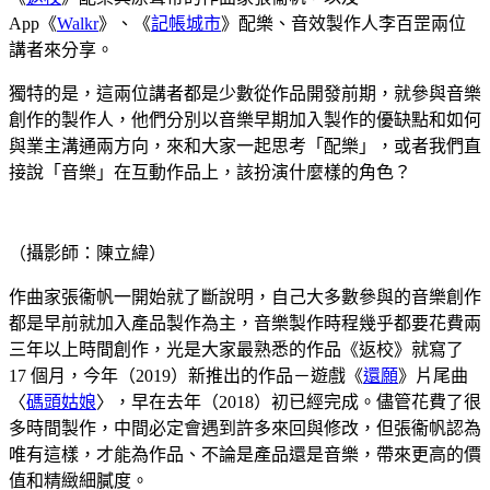
App《
Walkr
》、《
記帳城市
》配樂、音效製作人李百罡兩位
講者來分享。
獨特的是，這兩位講者都是少數從作品開發前期，就參與音樂
創作的製作人，他們分別以音樂早期加入製作的優缺點和如何
與業主溝通兩方向，來和大家一起思考「配樂」，或者我們直
接說「音樂」在互動作品上，該扮演什麼樣的角色？
（攝影師：陳立緯）
作曲家張衞帆一開始就了斷說明，自己大多數參與的音樂創作
都是早前就加入產品製作為主，音樂製作時程幾乎都要花費兩
三年以上時間創作，光是大家最熟悉的作品《返校》就寫了
17 個月，今年（2019）新推出的作品－遊戲《
還願
》片尾曲
〈
碼頭姑娘
〉，早在去年（2018）初已經完成。儘管花費了很
多時間製作，中間必定會遇到許多來回與修改，但張衞帆認為
唯有這樣，才能為作品、不論是產品還是音樂，帶來更高的價
值和精緻細膩度。