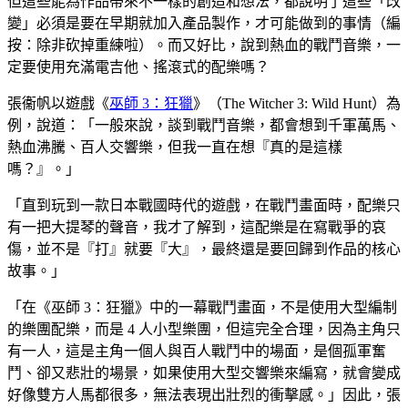
但這些能為作品帶來不一樣的創造和想法，都說明了這些「改
變」必須是要在早期就加入產品製作，才可能做到的事情（編
按：除非砍掉重練啦）。而又好比，說到熱血的戰鬥音樂，一
定要使用充滿電吉他、搖滾式的配樂嗎？
張衞帆以遊戲《
巫師 3：狂獵
》（The Witcher 3: Wild Hunt）為
例，說道：「一般來說，談到戰鬥音樂，都會想到千軍萬馬、
熱血沸騰、百人交響樂，但我一直在想『真的是這樣
嗎？』。」
「直到玩到一款日本戰國時代的遊戲，在戰鬥畫面時，配樂只
有一把大提琴的聲音，我才了解到，這配樂是在寫戰爭的哀
傷，並不是『打』就要『大』，最終還是要回歸到作品的核心
故事。」
「在《巫師 3：狂獵》中的一幕戰鬥畫面，不是使用大型編制
的樂團配樂，而是 4 人小型樂團，但這完全合理，因為主角只
有一人，這是主角一個人與百人戰鬥中的場面，是個孤軍奮
鬥、卻又悲壯的場景，如果使用大型交響樂來編寫，就會變成
好像雙方人馬都很多，無法表現出壯烈的衝擊感。」因此，張