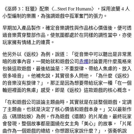
《巫師 3：狂獵》配樂〈...Steel For Humans〉，採用波蘭 4 人
小型編制的樂團，為強調遊戲中孤軍奮鬥的張力。
早期加入產品製作，確定音樂調性與作品核心價值後，便可透
過音樂貫穿整部作品，使氛圍都處於在同樣的調性當中，亦使
玩家擁有情緒上的連貫。
他另外以《返校》為例，說道：「從音樂中可以聽出是非常黑
暗的故事內容，一開始就和遊戲公司
赤燭
討論要用什麼風格來
包裝這款遊戲，最後結論是：不重旋律、帶給人焦慮的、放入
很多噪音」。他補充說，其實很多人問他，「為什麼《返校》
的音樂沒有旋律？」，那正是因為想要帶給玩家一種「在一個
輪迴裡面的焦慮」感受，即是《返校》這款遊戲的核心概念。
「在和遊戲公司談論主題曲時，其實就是在談整個遊戲，定調
了主題曲，也就是決定了核心價值和遊戲本身。」又以最新作
品〈碼頭姑娘〉為例，作為遊戲《還願》的片尾曲，最終玩家
會發現，整個故事都是圍繞在女主角「美心」的故事，「片尾
曲作為一個遊戲的總結，你想跟玩家說什麼？」，張衞帆說