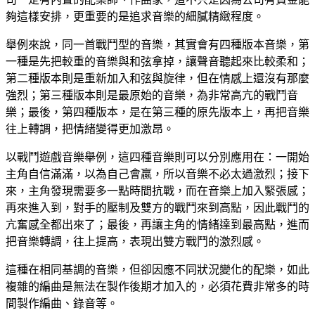
夠這樣安排，更重要的是追求音樂的細膩精緻程度。
舉例來說，同一首戰鬥型的音樂，其實會有四種版本音樂，第
一種是先把較重的音樂與和弦拿掉，讓聲音聽起來比較柔和；
第二種版本則是重新加入和弦與旋律，但在情感上還沒有那麼
強烈；第三種版本則是最原始的音樂，為非常高亢的戰鬥音
樂；最後，第四種版本，是在第三種的原先版本上，再把音樂
往上轉調，把情緒變得更加激昂。
以戰鬥遊戲音樂舉例，這四種音樂則可以分別應用在：一開始
主角自信滿滿，以為自己會贏，所以音樂不必太過激烈；接下
來，主角發現需要多一點時間抗戰，而在音樂上加入緊張感；
再來進入到，對手的壓制及雙方的戰鬥來到高點，因此戰鬥的
亢奮感全都出來了；最後，再讓主角的情緒達到最高點，進而
把音樂轉調，往上提高，表現出雙方戰鬥的激烈感。
這種在相同基調的音樂，但卻因應不同狀況變化的配樂，如此
複雜的編曲是無法在製作後期才加入的，必須花費非常多的時
間製作編曲、錄音等。