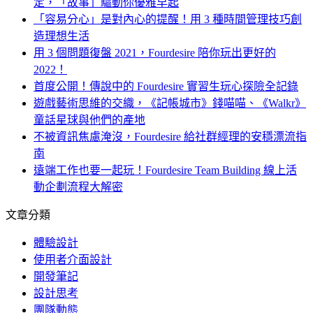
定，「故事」驅動你優雅早起
「容易分心」是對內心的提醒！用 3 種時間管理技巧創
造理想生活
用 3 個問題復盤 2021，Fourdesire 陪你玩出更好的
2022！
首度公開！傳說中的 Fourdesire 實習生玩心探險全記錄
遊戲藝術思維的交織，《記帳城市》錢喵喵、《Walkr》
童話星球與他們的產地
不被資訊焦慮淹沒，Fourdesire 給社群經理的安穩漂流指
南
遠端工作也要一起玩！Fourdesire Team Building 線上活
動企劃流程大解密
文章分類
體驗設計
使用者介面設計
開發筆記
設計思考
團隊動態