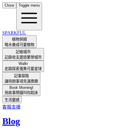
Close
Toggle menu
SPARKFUL
植物保姆
喝水養成可愛植物
記帳城市
記錄收支建造繁榮城市
Walkr
走路探索蒐集可愛星球
記事探險
讓待辦事項充滿樂趣
Book Morning!
用故事鬧鐘叫你起床
生活靈感
客服支援
Blog