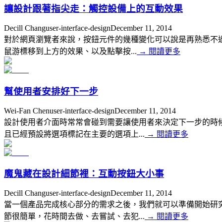
讓設計跟著指尖走：觸控設備上的互動效果
Decill Chang
user-interface-design
December 11, 2014
對於網頁瀏覽者來說，按鈕元件的幾種變化可以說是再熟悉不過的一種
鼠游標移到上方的效果、以及點擊按...
→
閱讀更多
幫使用者安排好下一步
Wei-Fan Chen
user-interface-design
December 11, 2014
設計使用者介面時常常會碰到需要讓使用者來決定下一步的時
且已經預設將選項標記在主要的選項上...
→
閱讀更多
魔鬼藏在設計細節裡：互動按鈕大小事
Decill Chang
user-interface-design
December 11, 2014
當一個產品完成核心部分的需求之後，我們就可以準備開始研
節很簡單，花時間去做、去嘗試、去犯...
→
閱讀更多