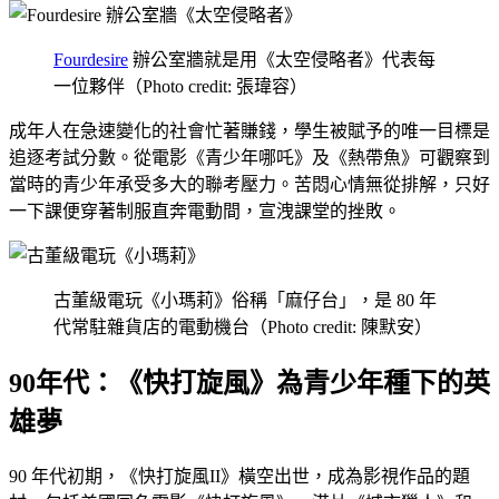
Fourdesire
辦公室牆就是用《太空侵略者》代表每
一位夥伴（Photo credit: 張瑋容）
成年人在急速變化的社會忙著賺錢，學生被賦予的唯一目標是
追逐考試分數。從電影《青少年哪吒》及《熱帶魚》可觀察到
當時的青少年承受多大的聯考壓力。苦悶心情無從排解，只好
一下課便穿著制服直奔電動間，宣洩課堂的挫敗。
古董級電玩《小瑪莉》俗稱「麻仔台」，是 80 年
代常駐雜貨店的電動機台（Photo credit: 陳默安）
90年代：《快打旋風》為青少年種下的英
雄夢
90 年代初期，《快打旋風II》橫空出世，成為影視作品的題