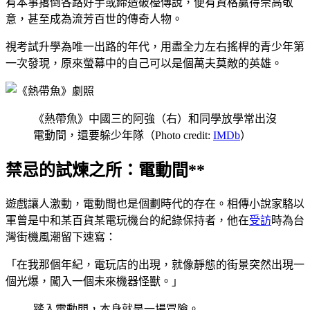
有本事撂倒各路好手或締造破檯傳說，便有資格贏得崇高敬
意，甚至成為流芳百世的傳奇人物。
視考試升學為唯一出路的年代，用盡全力左右搖桿的青少年第
一次發現，原來螢幕中的自己可以是個萬夫莫敵的英雄。
《熱帶魚》中國三的阿強（右）和同學放學常出沒
電動間，還要躲少年隊（Photo credit:
IMDb
）
禁忌的試煉之所：電動間**
遊戲讓人激動，電動間也是個劃時代的存在。相傳小說家駱以
軍曾是中和某百貨某電玩機台的紀錄保持者，他在
受訪
時為台
灣街機風潮留下速寫：
「在我那個年紀，電玩店的出現，就像靜態的街景突然出現一
個光爆，闖入一個未來機器怪獸。」
踏入電動間，本身就是一場冒險。