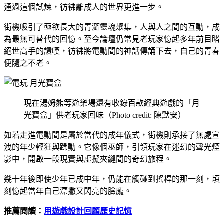
通過這個試煉，彷彿離成人的世界更進一步。
街機吸引了亟欲長大的青澀靈魂聚集，人與人之間的互動，成
為最無可替代的回憶。至今論壇仍常見老玩家憶起多年前目睹
絕世高手的讚嘆，彷彿將電動間的神話傳誦下去，自己的青春
便隨之不老。
現在湯姆熊等遊樂場還有收錄百款經典遊戲的「月
光寶盒」供老玩家回味（Photo credit: 陳默安）
如若走進電動間是屬於當代的成年儀式，街機則承接了無處宣
洩的年少輕狂與躁動。它像個巫師，引領玩家在迷幻的聲光煙
影中，開啟一段現實與虛擬夾縫間的奇幻旅程。
幾十年後即使少年已成中年，仍能在觸碰到搖桿的那一刻，頃
刻憶起當年自己漂撇又閃亮的臉龐。
推薦閱讀：
用遊戲設計回顧歷史記憶