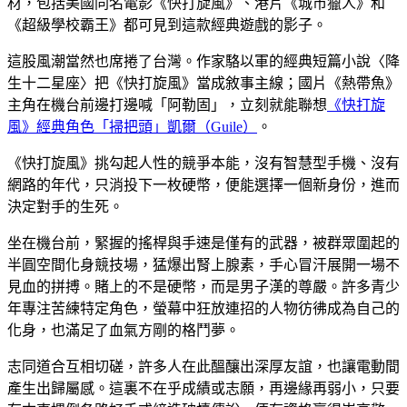
材，包括美國同名電影《快打旋風》、港片《城市獵人》和
《超級學校霸王》都可見到這款經典遊戲的影子。
這股風潮當然也席捲了台灣。作家駱以軍的經典短篇小說〈降
生十二星座〉把《快打旋風》當成敘事主線；國片《熱帶魚》
主角在機台前邊打邊喊「阿勒固」，立刻就能聯想
《快打旋
風》經典角色「掃把頭」凱爾（Guile）
。
《快打旋風》挑勾起人性的競爭本能，沒有智慧型手機、沒有
網路的年代，只消投下一枚硬幣，便能選擇一個新身份，進而
決定對手的生死。
坐在機台前，緊握的搖桿與手速是僅有的武器，被群眾圍起的
半圓空間化身競技場，猛爆出腎上腺素，手心冒汗展開一場不
見血的拼搏。賭上的不是硬幣，而是男子漢的尊嚴。許多青少
年專注苦練特定角色，螢幕中狂放連招的人物彷彿成為自己的
化身，也滿足了血氣方剛的格鬥夢。
志同道合互相切磋，許多人在此醞釀出深厚友誼，也讓電動間
產生出歸屬感。這裏不在乎成績或志願，再邊緣再弱小，只要