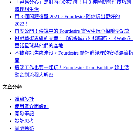
「容易分心」是對內心的提醒！用 3 種時間管理技巧創
造理想生活
用 3 個問題復盤 2021，Fourdesire 陪你玩出更好的
2022！
首度公開！傳說中的 Fourdesire 實習生玩心探險全記錄
遊戲藝術思維的交織，《記帳城市》錢喵喵、《Walkr》
童話星球與他們的產地
不被資訊焦慮淹沒，Fourdesire 給社群經理的安穩漂流指
南
遠端工作也要一起玩！Fourdesire Team Building 線上活
動企劃流程大解密
文章分類
體驗設計
使用者介面設計
開發筆記
設計思考
團隊動態