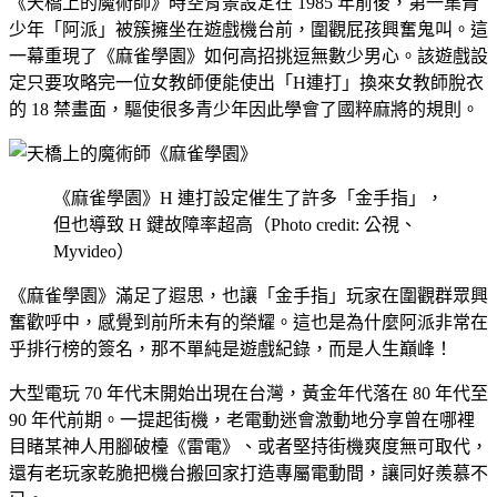
《天橋上的魔術師》時空背景設定在 1985 年前後，第一集青
少年「阿派」被簇擁坐在遊戲機台前，圍觀屁孩興奮鬼叫。這
一幕重現了《麻雀學園》如何高招挑逗無數少男心。該遊戲設
定只要攻略完一位女教師便能使出「H連打」換來女教師脫衣
的 18 禁畫面，驅使很多青少年因此學會了國粹麻將的規則。
《麻雀學園》H 連打設定催生了許多「金手指」，
但也導致 H 鍵故障率超高（Photo credit: 公視、
Myvideo）
《麻雀學園》滿足了遐思，也讓「金手指」玩家在圍觀群眾興
奮歡呼中，感覺到前所未有的榮耀。這也是為什麼阿派非常在
乎排行榜的簽名，那不單純是遊戲紀錄，而是人生巔峰！
大型電玩 70 年代末開始出現在台灣，黃金年代落在 80 年代至
90 年代前期。一提起街機，老電動迷會激動地分享曾在哪裡
目睹某神人用腳破檯《雷電》、或者堅持街機爽度無可取代，
還有老玩家乾脆把機台搬回家打造專屬電動間，讓同好羨慕不