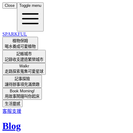
Close
Toggle menu
SPARKFUL
植物保姆
喝水養成可愛植物
記帳城市
記錄收支建造繁榮城市
Walkr
走路探索蒐集可愛星球
記事探險
讓待辦事項充滿樂趣
Book Morning!
用故事鬧鐘叫你起床
生活靈感
客服支援
Blog