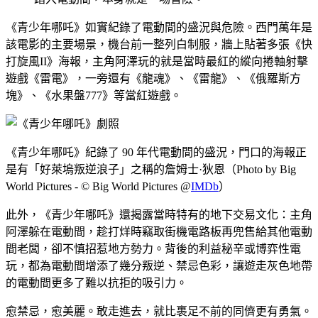
《青少年哪吒》如實紀錄了電動間的盛況與危險。西門萬年是
該電影的主要場景，機台前一整列白制服，牆上貼著多張《快
打旋風II》海報，主角阿澤玩的就是當時最紅的縱向捲軸射擊
遊戲《雷電》，一旁還有《龍魂》、《雷龍》、《俄羅斯方
塊》、《水果盤777》等當紅遊戲。
《青少年哪吒》紀錄了 90 年代電動間的盛況，門口的海報正
是有「好萊塢叛逆浪子」之稱的詹姆士·狄恩（Photo by Big
World Pictures - © Big World Pictures @
IMDb
）
此外，《青少年哪吒》還揭露當時特有的地下交易文化：主角
阿澤躲在電動間，趁打烊時竊取街機電路板再兜售給其他電動
間老闆，卻不慎招惹地方勢力。背後的利益秘辛或博弈性電
玩，都為電動間增添了幾分叛逆、禁忌色彩，讓遊走灰色地帶
的電動間更多了難以抗拒的吸引力。
愈禁忌，愈美麗。敢走進去，就比裹足不前的同儕更有勇氣。