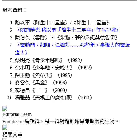
參考資料：
駱以軍〈降生十二星座〉/《降生十二星座》
〈閱讀時光 駱以軍「降生十二星座」作品記述〉
陳信傑〈雲蹤〉，《柴貓、夢的浮艇與德魯伊》
〈電動間、網咖、湯姆熊……那些年，臺灣人的電玩
瘋！〉
蔡明亮《青少年哪吒》（1992）
徐小明《少年吔，安啦！》（1992）
陳玉勳《熱帶魚》（1995）
麥當傑《黑金》（1996）
楊德昌《ㄧㄧ》（2000）
楊雅喆《天橋上的魔術師》（2021）
Editorial Team
Fourdesire 編輯群，是一群對跨領域思考執著的生物。
相關文章