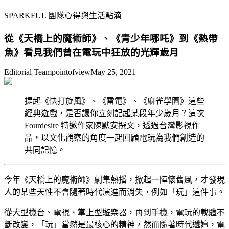
SPARKFUL 團隊心得與生活點滴
從《天橋上的魔術師》、《青少年哪吒》到《熱帶
魚》看見我們曾在電玩中狂放的光輝歲月
Editorial Team
pointofview
May 25, 2021
提起《快打旋風》、《雷電》、《麻雀學園》這些
經典遊戲，是否讓你立刻記起某段年少歲月？這次
Fourdesire 特邀作家陳默安撰文，透過台灣影視作
品，以文化觀察的角度一起回顧電玩為我們創造的
共同記憶。
今年《天橋上的魔術師》劇集熱播，掀起一陣懷舊風，才發現
人的某些天性不會隨著時代演進而消失，例如「玩」這件事。
從大型機台、電視、掌上型遊樂器，再到手機，電玩的載體不
斷改變，「玩」當然是最核心的精神，然而隨著時代遞嬗，電