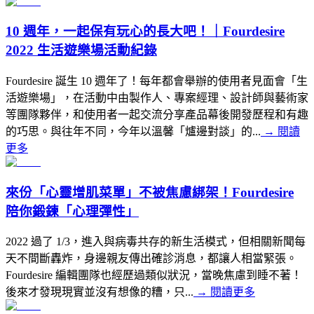
10 週年，一起保有玩心的長大吧！｜Fourdesire
2022 生活遊樂場活動紀錄
Fourdesire 誕生 10 週年了！每年都會舉辦的使用者見面會「生
活遊樂場」，在活動中由製作人、專案經理、設計師與藝術家
等團隊夥伴，和使用者一起交流分享產品幕後開發歷程和有趣
的巧思。與往年不同，今年以溫馨「爐邊對談」的...
→
閱讀
更多
來份「心靈增肌菜單」不被焦慮綁架！Fourdesire
陪你鍛鍊「心理彈性」
2022 過了 1/3，進入與病毒共存的新生活模式，但相關新聞每
天不間斷轟炸，身邊親友傳出確診消息，都讓人相當緊張。
Fourdesire 編輯團隊也經歷過類似狀況，當晚焦慮到睡不著！
後來才發現現實並沒有想像的糟，只...
→
閱讀更多