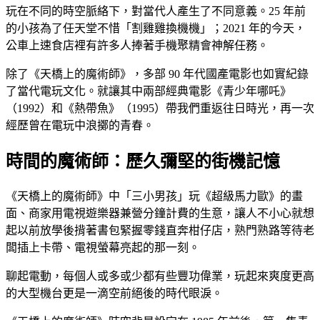
玩在不同的時空脈絡下，對當代人產生了不同意義。25 年前
的小孩為了任天堂不惜「割雞雞換機機」；2021 年的今天，
公車上速食店裡有許多人捧著手機聚精會神解任務。
除了《天橋上的魔術師》，多部 90 年代國產電影也如實紀錄
了當代電玩文化。就讓其中兩部經典電影《青少年哪吒》
（1992）和《熱帶魚》（1995）帶我們重返往日時光，再一次
經歷曾在電玩中浪擲的青春。
時間的魔術師：歷久彌堅的街機記憶
《天橋上的魔術師》中「三小男孩」玩《超級馬力歐》的畫
面、商家用電視遊樂器兼營分鐘計費的生意，讓人不小心就想
起以前放學後揹著書包緊握零錢直奔柑仔店，熟門熟路等待老
闆插上卡帶、電視螢幕亮起的那一刻。
聊起電動，每個人或多或少都有些豐功偉業，玩起來爽度更高
的大型機台更是一滴空前絕後的時代眼淚。