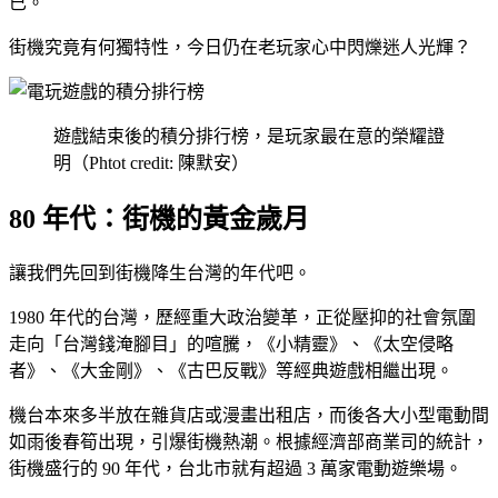
已。
街機究竟有何獨特性，今日仍在老玩家心中閃爍迷人光輝？
遊戲結束後的積分排行榜，是玩家最在意的榮耀證
明（Phtot credit: 陳默安）
80 年代：街機的黃金歲月
讓我們先回到街機降生台灣的年代吧。
1980 年代的台灣，歷經重大政治變革，正從壓抑的社會氛圍
走向「台灣錢淹腳目」的喧騰，《小精靈》、《太空侵略
者》、《大金剛》、《古巴反戰》等經典遊戲相繼出現。
機台本來多半放在雜貨店或漫畫出租店，而後各大小型電動間
如雨後春筍出現，引爆街機熱潮。根據經濟部商業司的統計，
街機盛行的 90 年代，台北市就有超過 3 萬家電動遊樂場。