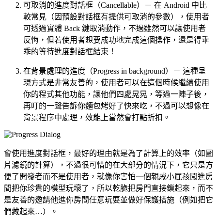
可取消的進度對話框（Cancellable）－ 在 Android 中比
較常見（因預設對話框有提供可取消的參數），使用者
可透過實體 Back 鍵取消動作，不過雖然可以讓使用者
反悔，但若使用者想要成功地完成這個操作，還是得乖
乖的等待進度對話框結束！
在背景處理的進度（Progress in background）－ 這種呈
現方式是非常友善的，使用者可以在這個時候繼續使用
你的程式其他功能，讓他們四處晃晃，等過一陣子後，
再叮的一聲告訴你麵包烤好了快來吃，不過可以想像在
背景程序中處理，效能上當然會打點折扣。
會使用進度對話框，最好的理由就是為了計算上的效率（如圖
片濾鏡的計算），不過很可惜的在大部分的情況下，它只是方
便了開發者而不是使用者，就像你害怕一個親戚小屁孩闖進房
間把你珍貴的模型玩壞了，所以乾脆把房門直接鎖起來，而不
是友善的邀請他進你房間任意玩耍並做好保護措施（例如把它
們藏起來…）。