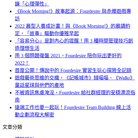
鍊「心理彈性」
《Book Morning!》故事起源：Fourdesire 與赤燭遊戲專
訪
2022 晨型人養成計畫！與《Book Morning!》的晨讀約
定，「故事」驅動你優雅早起
「容易分心」是對內心的提醒！用 3 種時間管理技巧創
造理想生活
用 3 個問題復盤 2021，Fourdesire 陪你玩出更好的
2022！
首度公開！傳說中的 Fourdesire 實習生玩心探險全記錄
遊戲藝術思維的交織，《記帳城市》錢喵喵、《Walkr》
童話星球與他們的產地
不被資訊焦慮淹沒，Fourdesire 給社群經理的安穩漂流指
南
遠端工作也要一起玩！Fourdesire Team Building 線上活
動企劃流程大解密
文章分類