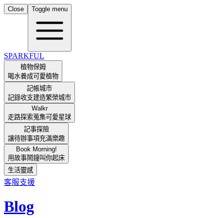
Close
Toggle menu
SPARKFUL
植物保姆
喝水養成可愛植物
記帳城市
記錄收支建造繁榮城市
Walkr
走路探索蒐集可愛星球
記事探險
讓待辦事項充滿樂趣
Book Morning!
用故事鬧鐘叫你起床
生活靈感
客服支援
Blog