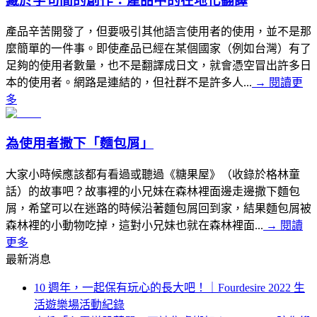
藏於字句間的創作：產品中的在地化翻譯
產品辛苦開發了，但要吸引其他語言使用者的使用，並不是那
麼簡單的一件事。即使產品已經在某個國家（例如台灣）有了
足夠的使用者數量，也不是翻譯成日文，就會憑空冒出許多日
本的使用者。網路是連結的，但社群不是許多人...
→
閱讀更
多
為使用者撒下「麵包屑」
大家小時候應該都有看過或聽過《糖果屋》（收錄於格林童
話）的故事吧？故事裡的小兄妹在森林裡面邊走邊撒下麵包
屑，希望可以在迷路的時候沿著麵包屑回到家，結果麵包屑被
森林裡的小動物吃掉，這對小兄妹也就在森林裡面...
→
閱讀
更多
最新消息
10 週年，一起保有玩心的長大吧！｜Fourdesire 2022 生
活遊樂場活動紀錄