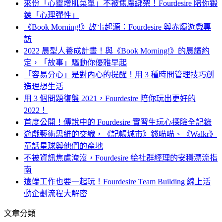
來份「心靈增肌菜單」不被焦慮綁架！Fourdesire 陪你鍛
鍊「心理彈性」
《Book Morning!》故事起源：Fourdesire 與赤燭遊戲專
訪
2022 晨型人養成計畫！與《Book Morning!》的晨讀約
定，「故事」驅動你優雅早起
「容易分心」是對內心的提醒！用 3 種時間管理技巧創
造理想生活
用 3 個問題復盤 2021，Fourdesire 陪你玩出更好的
2022！
首度公開！傳說中的 Fourdesire 實習生玩心探險全記錄
遊戲藝術思維的交織，《記帳城市》錢喵喵、《Walkr》
童話星球與他們的產地
不被資訊焦慮淹沒，Fourdesire 給社群經理的安穩漂流指
南
遠端工作也要一起玩！Fourdesire Team Building 線上活
動企劃流程大解密
文章分類