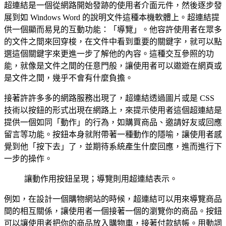
超連結是一個從網路開始發跡的使用者介面元件，然後逐步發
展到如 Windows Word 的說明文件這種本機軟體上。超連結提
供一個顯而易見的互動功能：「導覽」。他容許使用者在眾多
的文件之間來回穿梭，在文件中看到重要的關鍵字，就可以點
選這個關鍵字來更進一步了解他的內容。這種交互參照的功
能，就像是文件之間的任意門般，讓使用者可以遨遊在網頁或
是文件之間，幾乎不會有什麼負擔。
接著許許多多的網路服務出現了，超連結透過圖片或是 CSS
技術以按鈕的形式出現在網路上，來提示使用者這個超連結是
提供一個如同「動作」的行為，如購買商品、邀請好友或回應
留言等功能。按鈕本身就附帶著一種動作的隱喻，讓使用者感
覺到他「按下去」了，並期待系統產生什麼回應，進而進行下
一步的操作。
讓動作用按鈕呈現；導覽則用超連結表示。
例如，在設計一個購物網站的時候，超連結可以用來導覽商品
間的相互關係，讓使用者一個接著一個的瀏覽你的商品。按鈕
可以讓使用者把你的商品放入購物車，接著付款結帳。用動詞