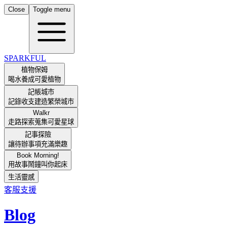
Close
Toggle menu
SPARKFUL
植物保姆
喝水養成可愛植物
記帳城市
記錄收支建造繁榮城市
Walkr
走路探索蒐集可愛星球
記事探險
讓待辦事項充滿樂趣
Book Morning!
用故事鬧鐘叫你起床
生活靈感
客服支援
Blog