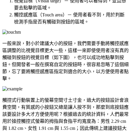
視覺目標（Visual targe）－ 使用者可以看得到，並且想
要去點擊的區域。
觸控感應區（Touch area）－ 使用者看不到，用於判斷
檢測手指是否有觸碰到按鈕的區域。
一般來說，對小於建議大小的按鈕，我們需要手動將觸控感應
區調整的比視覺目標更大一些，這樣一來即使使用者沒有真的
觸碰到按鈕的視覺目標（如下圖），也可以成功地點擊到按
鈕。但開發者一般在撰寫自定的按鈕時，很容易忽略了這個細
節，忘了要將觸控感應區指定到適合的大小，以方便使用者點
擊。
觸控式行動裝置上的螢幕空間寸土寸金，過大的按鈕設計會浪
費空間，有質感的小按鈕又總是讓人按不到，那麼到底按鈕應
該要設計多大才方便使用呢？根據過去的統計資料，人們最常
用於操控觸控式螢幕的拇指與食指平均寬度為：男性 2.29 cm
與 1.82 cm、女性 1.91 cm 與 1.55 cm；因此傳統上建議按鈕大