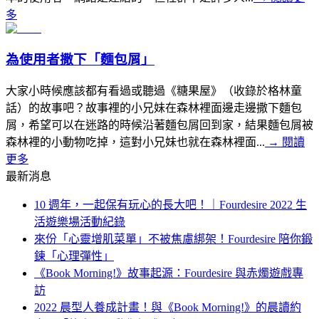
多
為使用者撒下「麵包屑」
大家小時候應該都有看過或聽過《糖果屋》（收錄於格林童
話）的故事吧？故事裡的小兄妹在森林裡面邊走邊撒下麵包
屑，希望可以在迷路的時候沿著麵包屑回到家，結果麵包屑被
森林裡的小動物吃掉，這對小兄妹也就在森林裡面...
→
閱讀
更多
最新消息
10 週年，一起保有玩心的長大吧！｜Fourdesire 2022 生
活遊樂場活動紀錄
來份「心靈增肌菜單」不被焦慮綁架！Fourdesire 陪你鍛
鍊「心理彈性」
《Book Morning!》故事起源：Fourdesire 與赤燭遊戲專
訪
2022 晨型人養成計畫！與《Book Morning!》的晨讀約