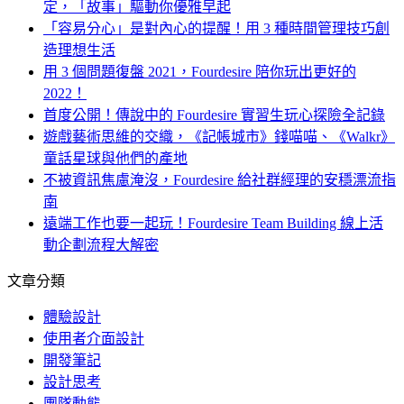
定，「故事」驅動你優雅早起
「容易分心」是對內心的提醒！用 3 種時間管理技巧創
造理想生活
用 3 個問題復盤 2021，Fourdesire 陪你玩出更好的
2022！
首度公開！傳說中的 Fourdesire 實習生玩心探險全記錄
遊戲藝術思維的交織，《記帳城市》錢喵喵、《Walkr》
童話星球與他們的產地
不被資訊焦慮淹沒，Fourdesire 給社群經理的安穩漂流指
南
遠端工作也要一起玩！Fourdesire Team Building 線上活
動企劃流程大解密
文章分類
體驗設計
使用者介面設計
開發筆記
設計思考
團隊動態