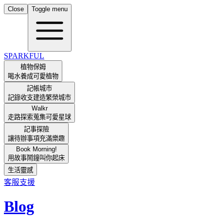
Close
Toggle menu
SPARKFUL
植物保姆
喝水養成可愛植物
記帳城市
記錄收支建造繁榮城市
Walkr
走路探索蒐集可愛星球
記事探險
讓待辦事項充滿樂趣
Book Morning!
用故事鬧鐘叫你起床
生活靈感
客服支援
Blog