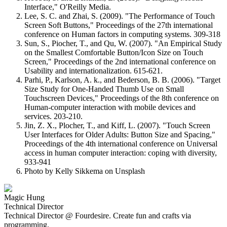
Interface," O'Reilly Media.
Lee, S. C. and Zhai, S. (2009). "The Performance of Touch
Screen Soft Buttons," Proceedings of the 27th international
conference on Human factors in computing systems. 309-318
Sun, S., Piocher, T., and Qu, W. (2007). "An Empirical Study
on the Smallest Comfortable Button/Icon Size on Touch
Screen," Proceedings of the 2nd international conference on
Usability and internationalization. 615-621.
Parhi, P., Karlson, A. k., and Bederson, B. B. (2006). "Target
Size Study for One-Handed Thumb Use on Small
Touchscreen Devices," Proceedings of the 8th conference on
Human-computer interaction with mobile devices and
services. 203-210.
Jin, Z. X., Plocher, T., and Kiff, L. (2007). "Touch Screen
User Interfaces for Older Adults: Button Size and Spacing,"
Proceedings of the 4th international conference on Universal
access in human computer interaction: coping with diversity,
933-941
Photo by Kelly Sikkema on Unsplash
Magic Hung
Technical Director
Technical Director @ Fourdesire. Create fun and crafts via
programming.