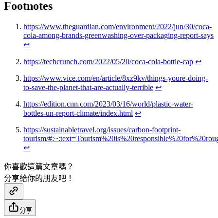
Footnotes
https://www.theguardian.com/environment/2022/jun/30/coca-
cola-among-brands-greenwashing-over-packaging-report-says
↩
https://techcrunch.com/2022/05/20/coca-cola-bottle-cap
↩
https://www.vice.com/en/article/8xz9kv/things-youre-doing-
to-save-the-planet-that-are-actually-terrible
↩
https://edition.cnn.com/2023/03/16/world/plastic-water-
bottles-un-report-climate/index.html
↩
https://sustainabletravel.org/issues/carbon-footprint-
tourism/#:~:text=Tourism%20is%20responsible%20for%20rou
↩
你喜歡這篇文章嗎？
分享給你的朋友吧！
分享