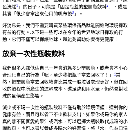
1
2
色洗腦
」的日子，可能是「固定瓶蓋的塑膠瓶飲料
」、或是
3
其實「很少會拿出來使用的帆布袋
」。
好消息是，我們不需要購買某些環保商品就能開始對環境採取
有益的行動。以下是一些可以在今年的世界地球日採取的行
動，它們不僅可以保護地球，還能夠幫助你變得更健康！
放棄一次性瓶裝飲料
我們很多人都低估自己一年會消耗多少塑膠瓶，或者會不小心
4
合理化自己的行為「嗯，至少我把瓶子拿去回收了！」
當
然，把塑膠瓶拿去回收箱會比當成一般垃圾處理更好，但在回
收的過程中所產生的運輸成本、碳足跡和用水量，仍然會對地
球的氣候產生影響。
減少或不喝一次性的瓶裝飲料不僅有助於環境保護，還對你的
健康有益，而且可以省下不少飲料支出。如果你或是你的家人
真的離不開喜愛的果汁或汽水，可以選擇大瓶裝取代成箱的小
罐飲料，也可以嘗試養成多喝水的好習慣，將「水」作為口渴