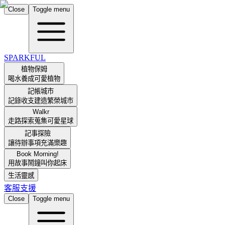
Close
Toggle menu
SPARKFUL
植物保姆
喝水養成可愛植物
記帳城市
記錄收支建造繁榮城市
Walkr
走路探索蒐集可愛星球
記事探險
讓待辦事項充滿樂趣
Book Morning!
用故事鬧鐘叫你起床
生活靈感
客服支援
Close
Toggle menu