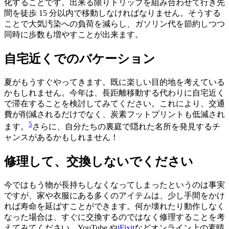
化することです。出来る限りトリップを組み合わせて行き先
間を徒歩 15 分以内で移動しなければなりません。そうする
ことで大気汚染への負荷を減らし、ガソリン代を節約しつつ
同時に歩数も増やすことが出来ます。
自宅近くでのバケーション
夏がもうすぐやってきます。既に楽しい目的地を考えている
かもしれません。今年は、長距離移動する代わりに自宅近く
で滞在することを検討してみてください。これにより、交通
費が削減されるだけでなく、炭素フットプリントも低減され
5
ます。
さらに、自分たちの裏庭で隠れた名所を発見するチ
ャンスがあるかもしれません！
修理して、交換しないでください
今ではもう物が長持ちしなくなってしまったというのは事実
ですが、家や衣服にある多くのアイテムは、少し手間をかけ
れば寿命を延ばすことができます。何か壊れたり動作しなく
なった場合は、すぐに交換するのではなく修理することを考
えてみてください。YouTube や
iFixit
などオンライン上の素晴