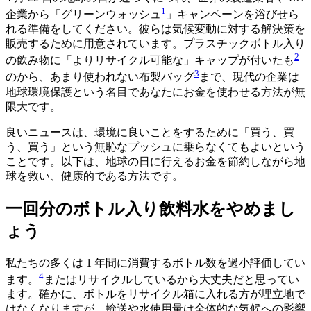
1
企業から「グリーンウォッシュ
」キャンペーンを浴びせら
れる準備をしてください。彼らは気候変動に対する解決策を
販売するために用意されています。プラスチックボトル入り
2
の飲み物に「よりリサイクル可能な」キャップが付いたも
3
のから、あまり使われない布製バッグ
まで、現代の企業は
地球環境保護という名目であなたにお金を使わせる方法が無
限大です。
良いニュースは、環境に良いことをするために「買う、買
う、買う」という無恥なプッシュに乗らなくてもよいという
ことです。以下は、地球の日に行えるお金を節約しながら地
球を救い、健康的である方法です。
一回分のボトル入り飲料水をやめまし
ょう
私たちの多くは 1 年間に消費するボトル数を過小評価してい
4
ます。
またはリサイクルしているから大丈夫だと思ってい
ます。確かに、ボトルをリサイクル箱に入れる方が埋立地で
はなくなりますが、輸送や水使用量は全体的な気候への影響