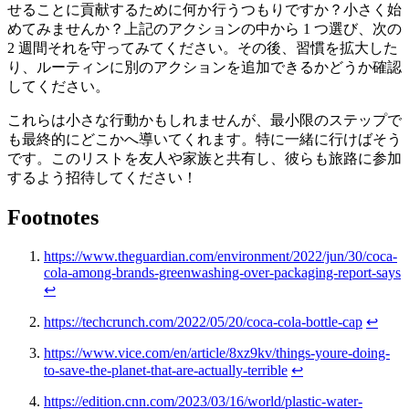
せることに貢献するために何か行うつもりですか？小さく始
めてみませんか？上記のアクションの中から 1 つ選び、次の
2 週間それを守ってみてください。その後、習慣を拡大した
り、ルーティンに別のアクションを追加できるかどうか確認
してください。
これらは小さな行動かもしれませんが、最小限のステップで
も最終的にどこかへ導いてくれます。特に一緒に行けばそう
です。このリストを友人や家族と共有し、彼らも旅路に参加
するよう招待してください！
Footnotes
https://www.theguardian.com/environment/2022/jun/30/coca-
cola-among-brands-greenwashing-over-packaging-report-says
↩
https://techcrunch.com/2022/05/20/coca-cola-bottle-cap
↩
https://www.vice.com/en/article/8xz9kv/things-youre-doing-
to-save-the-planet-that-are-actually-terrible
↩
https://edition.cnn.com/2023/03/16/world/plastic-water-