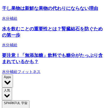
干し果物は新鮮な果物の代わりにならない理由
水分補給
水を飲むことの重要性とは？腎臓結石を防ぐため
の第一歩
水分補給
要注意！「無添加糖」飲料でも糖分がたっぷり含
まれているかも？
水分補給
フィットネス
Apps
人気
SPARKFUL 宇宙