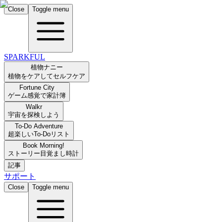
Close
Toggle menu
SPARKFUL
植物ナニー
植物をケアしてセルフケア
Fortune City
ゲーム感覚で家計簿
Walkr
宇宙を探検しよう
To-Do Adventure
超楽しいTo-Doリスト
Book Morning!
ストーリー目覚まし時計
記事
サポート
Close
Toggle menu