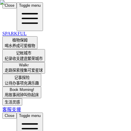
Close
Toggle menu
SPARKFUL
植物保姆
喝水养成可爱植物
记帐城市
纪录收支建造繁荣城市
Walkr
走路探索搜集可爱星球
记事探险
让待办事项充满乐趣
Book Morning!
用故事闹钟叫你起床
生活灵感
客服支援
Close
Toggle menu