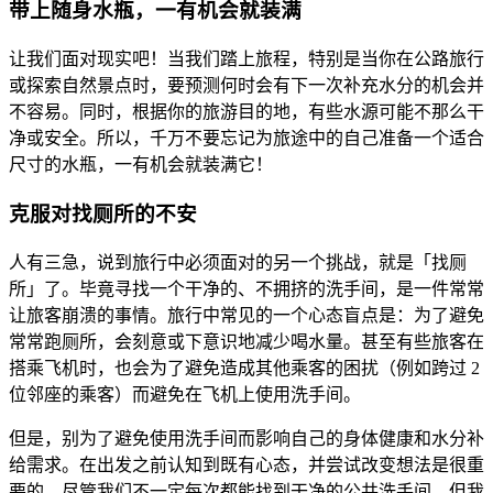
带上随身水瓶，一有机会就装满
让我们面对现实吧！当我们踏上旅程，特别是当你在公路旅行
或探索自然景点时，要预测何时会有下一次补充水分的机会并
不容易。同时，根据你的旅游目的地，有些水源可能不那么干
净或安全。所以，千万不要忘记为旅途中的自己准备一个适合
尺寸的水瓶，一有机会就装满它！
克服对找厕所的不安
人有三急，说到旅行中必须面对的另一个挑战，就是「找厕
所」了。毕竟寻找一个干净的、不拥挤的洗手间，是一件常常
让旅客崩溃的事情。旅行中常见的一个心态盲点是：为了避免
常常跑厕所，会刻意或下意识地减少喝水量。甚至有些旅客在
搭乘飞机时，也会为了避免造成其他乘客的困扰（例如跨过 2
位邻座的乘客）而避免在飞机上使用洗手间。
但是，别为了避免使用洗手间而影响自己的身体健康和水分补
给需求。在出发之前认知到既有心态，并尝试改变想法是很重
要的，尽管我们不一定每次都能找到干净的公共洗手间，但我