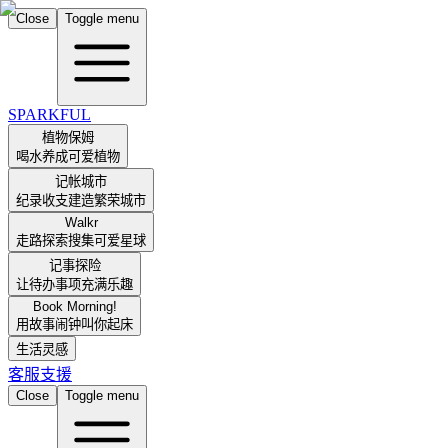
Close
Toggle menu
SPARKFUL
植物保姆
喝水养成可爱植物
记帐城市
纪录收支建造繁荣城市
Walkr
走路探索搜集可爱星球
记事探险
让待办事项充满乐趣
Book Morning!
用故事闹钟叫你起床
生活灵感
客服支援
Close
Toggle menu