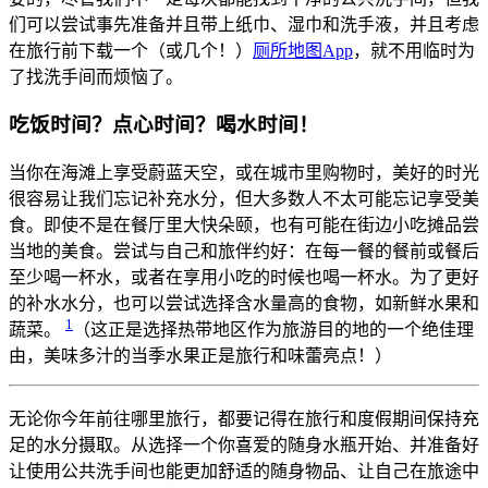
们可以尝试事先准备并且带上纸巾、湿巾和洗手液，并且考虑
在旅行前下载一个（或几个！）
厕所地图App
，就不用临时为
了找洗手间而烦恼了。
吃饭时间？点心时间？喝水时间！
当你在海滩上享受蔚蓝天空，或在城市里购物时，美好的时光
很容易让我们忘记补充水分，但大多数人不太可能忘记享受美
食。即使不是在餐厅里大快朵颐，也有可能在街边小吃摊品尝
当地的美食。尝试与自己和旅伴约好：在每一餐的餐前或餐后
至少喝一杯水，或者在享用小吃的时候也喝一杯水。为了更好
的补水水分，也可以尝试选择含水量高的食物，如新鲜水果和
1
蔬菜。
（这正是选择热带地区作为旅游目的地的一个绝佳理
由，美味多汁的当季水果正是旅行和味蕾亮点！）
无论你今年前往哪里旅行，都要记得在旅行和度假期间保持充
足的水分摄取。从选择一个你喜爱的随身水瓶开始、并准备好
让使用公共洗手间也能更加舒适的随身物品、让自己在旅途中