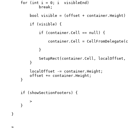
        for (int i = 0; i  visibleEnd)

                break;

            bool visible = (offset + container.Height) 
            if (visible) {

                if (container.Cell == null) {

                    container.Cell = CellFromDelegate(c
                }

                SetupRect(container.Cell, localOffset, 
            }

            localOffset -= container.Height;

            offset += container.Height;

        }

        if (showSectionFooters) {

            >

        }

    }

    >
