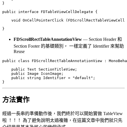
}

public interface FDTableViewCellDelegate {

    void OnCellPointerClick (FDScrollRectTableViewCell 
FDScrollRectTableAnnotationView
— Section Header 和
Section Footer 的基礎類別， 一樣定義了 Identifier 來幫助
Reuse
public class FDScrollRectTableAnnotationView : MonoBeha
    public Text SectionTitleView;

    public Image IconImage;

    public string Identifier = "default";

方法實作
經過一長串的準備動作後，我們終於可以開始實做 TableView
啦 ！！！ 為了避免說明太過複雜，在這篇文章中我們就只先