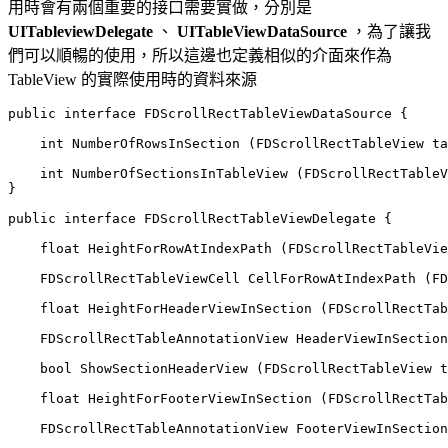
用時會有兩個重要的接口需要實做，分別是
UITableviewDelegate
、
UITableViewDataSource
，為了讓我
們可以順暢的使用，所以這邊也定義相似的介面來作為
TableView 的實際使用時的資料來源
public interface FDScrollRectTableViewDataSource {

    int NumberOfRowsInSection (FDScrollRectTableView ta
    int NumberOfSectionsInTableView (FDScrollRectTableV
}

public interface FDScrollRectTableViewDelegate {

    float HeightForRowAtIndexPath (FDScrollRectTableVie
    FDScrollRectTableViewCell CellForRowAtIndexPath (FD
    float HeightForHeaderViewInSection (FDScrollRectTab
    FDScrollRectTableAnnotationView HeaderViewInSection
    bool ShowSectionHeaderView (FDScrollRectTableView t
    float HeightForFooterViewInSection (FDScrollRectTab
    FDScrollRectTableAnnotationView FooterViewInSection