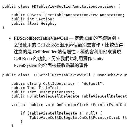
public class FDTableViewSectionAnnotationContainer {

    public FDScrollRectTableAnnotationView Annotation;

    public int Section;

    public float Height;

FDScrollRectTableViewCell
— 定義 Cell 的基礎類別，
之後使用的 Cell 都必須繼承這個類別去實作，比較值得
注意的是 CellIdentifier 這個屬性，稍後會利用他來實現
Cell Reuse的功能，另外我們也利用實作 Unity
EventSystem 的介面來接收點擊的事件
public class  FDScrollRectTableViewCell : MonoBehaviour
    public string CellIdentifier = "default";

    public Text TitleText;

    public Text DescriptionText;

    public FDTableViewCellDelegate TableViewCellDelegat
    virtual public void OnPointerClick (PointerEventDat
        if (TableViewCellDelegate != null) {

            TableViewCellDelegate.OnCellPointerClick (t
        }

    }
