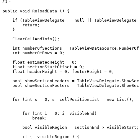
用：
public void ReloadData () {

    if (TableViewDelegate == null || TableViewDelegate 
        return;

    }

    ClearCellAndInfo();

    int numberOfSections = TableViewDataSource.NumberOf
    int numberOfRows = 0;

    float estimatedHeight = 0;

    float sectionStartOffset = 0;

    float headerHeight = 0, footerHeight = 0;

    bool showSectionHeaders = TableViewDelegate.ShowSec
    bool showSectionFooters = TableViewDelegate.ShowSec
    for (int s = 0; s  cellPositionList = new List();

        for (int i = 0; i  visibleEnd)

            break;

        bool visibleRegion = sectionEnd > visibleStart;

        if ( !visibleRegion ) {
