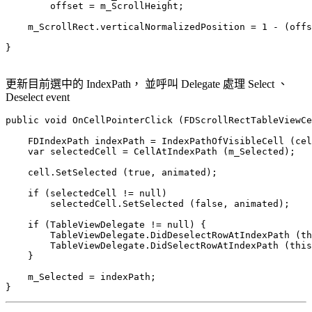
        offset = m_ScrollHeight;

    m_ScrollRect.verticalNormalizedPosition = 1 - (offs
}

更新目前選中的 IndexPath， 並呼叫 Delegate 處理 Select 、
Deselect event
public void OnCellPointerClick (FDScrollRectTableViewCe
    FDIndexPath indexPath = IndexPathOfVisibleCell (cel
    var selectedCell = CellAtIndexPath (m_Selected);

    cell.SetSelected (true, animated);

    if (selectedCell != null)

        selectedCell.SetSelected (false, animated);

    if (TableViewDelegate != null) {

        TableViewDelegate.DidDeselectRowAtIndexPath (th
        TableViewDelegate.DidSelectRowAtIndexPath (this
    }

    m_Selected = indexPath;
