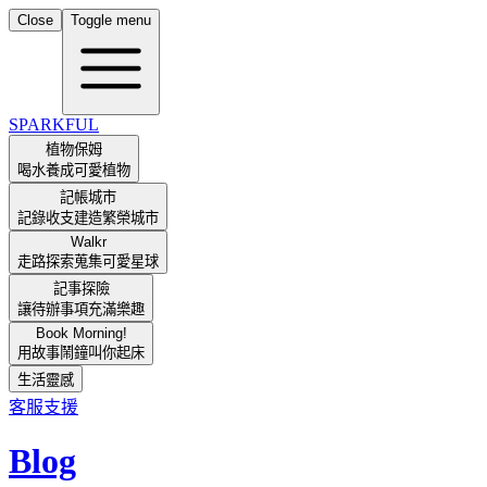
Close
Toggle menu
SPARKFUL
植物保姆
喝水養成可愛植物
記帳城市
記錄收支建造繁榮城市
Walkr
走路探索蒐集可愛星球
記事探險
讓待辦事項充滿樂趣
Book Morning!
用故事鬧鐘叫你起床
生活靈感
客服支援
Blog