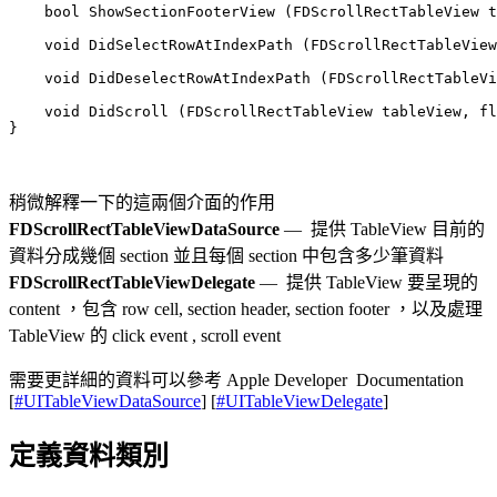
    bool ShowSectionFooterView (FDScrollRectTableView t
    void DidSelectRowAtIndexPath (FDScrollRectTableView
    void DidDeselectRowAtIndexPath (FDScrollRectTableVi
    void DidScroll (FDScrollRectTableView tableView, fl
}

稍微解釋一下的這兩個介面的作用
FDScrollRectTableViewDataSource
— 提供 TableView 目前的
資料分成幾個 section 並且每個 section 中包含多少筆資料
FDScrollRectTableViewDelegate
— 提供 TableView 要呈現的
content ，包含 row cell, section header, section footer ，以及處理
TableView 的 click event , scroll event
需要更詳細的資料可以參考 Apple Developer Documentation
[
#UITableViewDataSource
] [
#UITableViewDelegate
]
定義資料類別