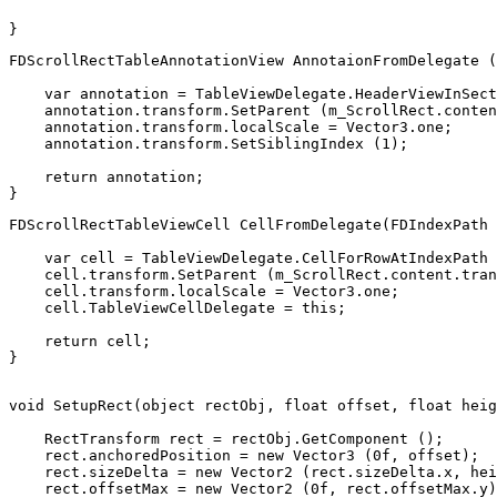
FDScrollRectTableAnnotationView AnnotaionFromDelegate (
    var annotation = TableViewDelegate.HeaderViewInSect
    annotation.transform.SetParent (m_ScrollRect.conten
    annotation.transform.localScale = Vector3.one;

    annotation.transform.SetSiblingIndex (1);

    return annotation;

FDScrollRectTableViewCell CellFromDelegate(FDIndexPath 
    var cell = TableViewDelegate.CellForRowAtIndexPath 
    cell.transform.SetParent (m_ScrollRect.content.tran
    cell.transform.localScale = Vector3.one;

    cell.TableViewCellDelegate = this;

    return cell;

}

void SetupRect(object rectObj, float offset, float heig
    RectTransform rect = rectObj.GetComponent ();

    rect.anchoredPosition = new Vector3 (0f, offset);

    rect.sizeDelta = new Vector2 (rect.sizeDelta.x, hei
    rect.offsetMax = new Vector2 (0f, rect.offsetMax.y)