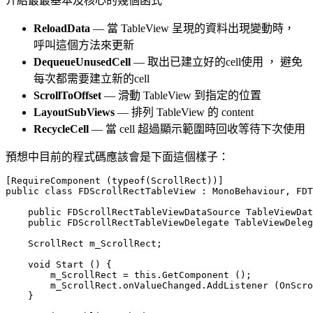
介紹最最基本及核心的幾個函式
ReloadData
— 當 TableView 呈現的資料出現變動時，
呼叫這個方法來更新
DequeueUnusedCell
— 取出已建立好的cell使用 ， 避免
每次都需要建立新的cell
ScrollToOffset
— 滑動 TableView 到指定的位置
LayoutSubViews
— 排列 TableView 的 content
RecycleCell
— 當 cell 超過顯示範圍時回收等待下次使用
預想中目前的程式碼應該會是下面這個樣子：
[RequireComponent (typeof(ScrollRect))]

public class FDScrollRectTableView : MonoBehaviour, FDT
    public FDScrollRectTableViewDataSource TableViewDat
    public FDScrollRectTableViewDelegate TableViewDeleg
    ScrollRect m_ScrollRect;

    void Start () {

        m_ScrollRect = this.GetComponent ();

        m_ScrollRect.onValueChanged.AddListener (OnScro
    }
