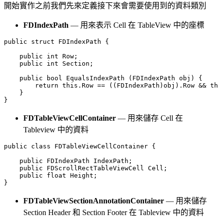
開始實作之前我們先來定義接下來會需要使用到的資料類別
FDIndexPath
— 用來表示 Cell 在 TableView 中的座標
public struct FDIndexPath {

    public int Row;

    public int Section;

    public bool EqualsIndexPath (FDIndexPath obj) {

        return this.Row == ((FDIndexPath)obj).Row && th
    }

FDTableViewCellContainer
— 用來儲存 Cell 在
Tableview 中的資料
public class FDTableViewCellContainer {

    public FDIndexPath IndexPath;

    public FDScrollRectTableViewCell Cell;

    public float Height;

FDTableViewSectionAnnotationContainer
— 用來儲存
Section Header 和 Section Footer 在 Tableview 中的資料