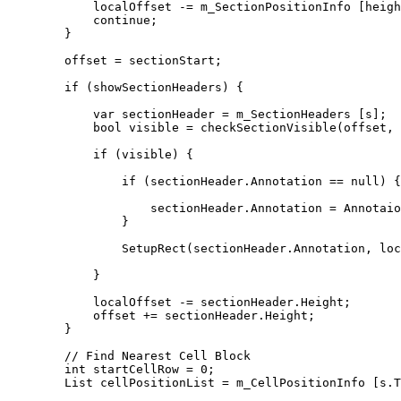
            localOffset -= m_SectionPositionInfo [heigh
            continue;

        }

        offset = sectionStart;

        if (showSectionHeaders) {

            var sectionHeader = m_SectionHeaders [s];

            bool visible = checkSectionVisible(offset, 
            if (visible) {

                if (sectionHeader.Annotation == null) {

                    sectionHeader.Annotation = Annotaio
                }

                SetupRect(sectionHeader.Annotation, loc
            }

            localOffset -= sectionHeader.Height;

            offset += sectionHeader.Height;

        }

        // Find Nearest Cell Block 

        int startCellRow = 0;

        List cellPositionList = m_CellPositionInfo [s.T