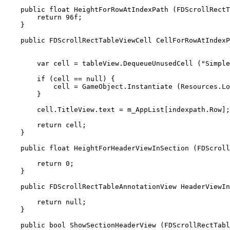
    public float HeightForRowAtIndexPath (FDScrollRectT
        return 96f;

    }

    public FDScrollRectTableViewCell CellForRowAtIndexP
        var cell = tableView.DequeueUnusedCell ("Simple
        if (cell == null) {

            cell = GameObject.Instantiate (Resources.Lo
        }

        cell.TitleView.text = m_AppList[indexpath.Row];

        return cell;

    }

    public float HeightForHeaderViewInSection (FDScroll
        return 0;

    }

    public FDScrollRectTableAnnotationView HeaderViewIn
        return null;

    }

    public bool ShowSectionHeaderView (FDScrollRectTabl