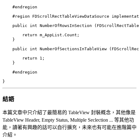
    #endregion

    #region FDScrollRectTableViewDataSource implementat
    public int NumberOfRowsInSection (FDScrollRectTable
        return m_AppList.Count;

    }

    public int NumberOfSectionsInTableView (FDScrollRec
        return 1;

    }

    #endregion

結語
本篇文章中只介紹了最簡易的 TableView 封裝概念，其他像是
TableView Header, Empty Status, Multiple Seclection ... 等其他功
能，讀著有興趣的話可以自行擴充，未來也有可能在進階篇中
介紹。