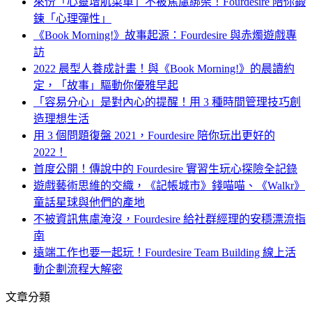
來份「心靈增肌菜單」不被焦慮綁架！Fourdesire 陪你鍛
鍊「心理彈性」
《Book Morning!》故事起源：Fourdesire 與赤燭遊戲專
訪
2022 晨型人養成計畫！與《Book Morning!》的晨讀約
定，「故事」驅動你優雅早起
「容易分心」是對內心的提醒！用 3 種時間管理技巧創
造理想生活
用 3 個問題復盤 2021，Fourdesire 陪你玩出更好的
2022！
首度公開！傳說中的 Fourdesire 實習生玩心探險全記錄
遊戲藝術思維的交織，《記帳城市》錢喵喵、《Walkr》
童話星球與他們的產地
不被資訊焦慮淹沒，Fourdesire 給社群經理的安穩漂流指
南
遠端工作也要一起玩！Fourdesire Team Building 線上活
動企劃流程大解密
文章分類