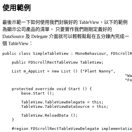
使用範例
最後示範一下如何使用我們封裝好的 TableView，以下的範例
為顯示公司產品的清單， 只要實作我們剛剛定義好的
DataSource 及 Delegate 介面就可以輕輕鬆鬆在五分鐘內完成一
個 TableView：
public class SimpleTableView : MonoBehaviour, FDScrollR
    public FDScrollRectTableView TableView;

    List m_AppList = new List () {"Plant Nanny",

                                                    "Wa
                                                    "Fo
    protected override void Start () {

        base.Start ();

        TableView.TableViewDelegate = this;

        TableView.TableViewDataSource = this;

        TableView.ReloadData ();

    }

    #region FDScrollRectTableViewDelegate implementatio