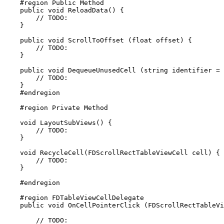
    #region Public Method

    public void ReloadData() {

        // TODO: 

    }

    public void ScrollToOffset (float offset) {

        // TODO:

    }

    public void DequeueUnusedCell (string identifier = 
        // TODO:

    }

    #endregion

    #region Private Method

    void LayoutSubViews() {

        // TODO:

    }

    void RecycleCell(FDScrollRectTableViewCell cell) {

        // TODO:

    }

    #endregion

    #region FDTableViewCellDelegate

    public void OnCellPointerClick (FDScrollRectTableVi
        // TODO:
