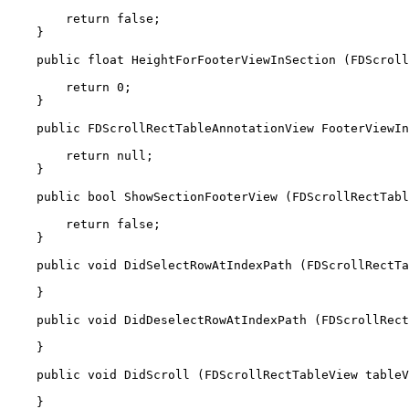
        return false;

    }

    public float HeightForFooterViewInSection (FDScroll
        return 0;

    }

    public FDScrollRectTableAnnotationView FooterViewIn
        return null;

    }

    public bool ShowSectionFooterView (FDScrollRectTabl
        return false;

    }

    public void DidSelectRowAtIndexPath (FDScrollRectTa
    }

    public void DidDeselectRowAtIndexPath (FDScrollRect
    }

    public void DidScroll (FDScrollRectTableView tableV
    }
