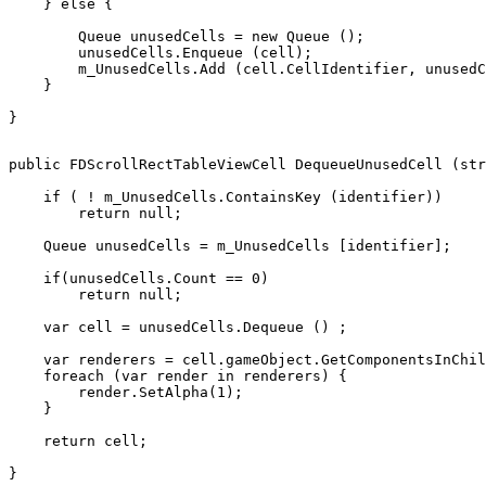
    } else {

        Queue unusedCells = new Queue ();

        unusedCells.Enqueue (cell);

        m_UnusedCells.Add (cell.CellIdentifier, unusedC
    }

}

public FDScrollRectTableViewCell DequeueUnusedCell (str
    if ( ! m_UnusedCells.ContainsKey (identifier))

        return null;

    Queue unusedCells = m_UnusedCells [identifier];

    if(unusedCells.Count == 0)

        return null;

    var cell = unusedCells.Dequeue () ;

    var renderers = cell.gameObject.GetComponentsInChil
    foreach (var render in renderers) {

        render.SetAlpha(1);

    }

    return cell;
