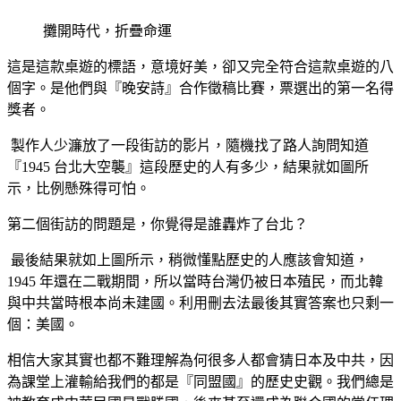
攤開時代，折疊命運
這是這款桌遊的標語，意境好美，卻又完全符合這款桌遊的八
個字。是他們與『晚安詩』合作徵稿比賽，票選出的第一名得
獎者。
製作人少濂放了一段街訪的影片，隨機找了路人詢問知道
『1945 台北大空襲』這段歷史的人有多少，結果就如圖所
示，比例懸殊得可怕。
第二個街訪的問題是，你覺得是誰轟炸了台北？
最後結果就如上圖所示，稍微懂點歷史的人應該會知道，
1945 年還在二戰期間，所以當時台灣仍被日本殖民，而北韓
與中共當時根本尚未建國。利用刪去法最後其實答案也只剩一
個：美國。
相信大家其實也都不難理解為何很多人都會猜日本及中共，因
為課堂上灌輸給我們的都是『同盟國』的歷史史觀。我們總是