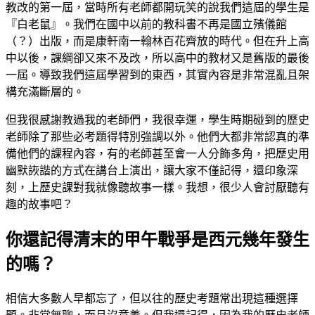
教改的第一屆，當時所有老師都開玩笑的說我們這屆的學生是
『白老鼠』。我們在國中以前的教科書不再是國立殯儀館
（？）出版，而是康軒南一翰林百花齊放的時代。但在升上高
中以後，課綱卻又來不及改，所以高中的教材又是舊版的最後
一屆。導致我們這屆學習到的東西，其實內容是非常混亂且架
構充滿斷層的。
但我很感謝教過我的老師們，我很幸運，學生時期碰到的歷史
老師除了那些必考題得特別強調以外。他們大都非常認真的準
備他們的課程內容，有的老師甚至會一人分飾多角，把歷史用
幽默詼諧的方式在講台上演出，讓大家不僅記得，還印象深
刻，上歷史課對我就像聽故事一樣。我想，很少人會討厭聽有
趣的故事吧？
你還記得清末的甲午戰爭是西元幾年發生
的嗎？
相信大多數人早都忘了，但以往的歷史考題常出現這種選擇