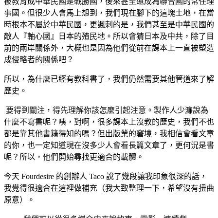
被教育成中華民國是戰勝國，後來甚至還成為聯合國的常任理
事國。但很少人會馬上想到，我們現在腳下的這塊土地，在當
時根本不屬於中華民國，更諷刺的是，我們甚至是中華民國的
敵人『軸心國』日本的殖民地。所以會猜日本及中共，除了目
前的兩岸關係外，大概也是因為他們從前在課本上一直被塑造
成侵略者的關係吧？
所以，為什麼已經有教科書了，我們仍然需要其他管道來了解
歷史。
要得到關注，得先理解你該怎麼引起注意。製作人少濂說為
什麼不寫書呢？咦，對啊，很多課本上沒教的歷史，我們不也
都是靠其他書籍得知的嗎？但出版業的窘境，我相信會看文章
的你，也一定知道現在沒多少人會看長篇文章了，更何況是書
呢？所以，他們開始尋找更適合的載體。
今天 Fourdesire 的創辦人 Taco 說了幾段讓我印象很深的話，
我覺得很適合在這裡做補充（我大致整理一下，希望沒有扭曲
原意）。