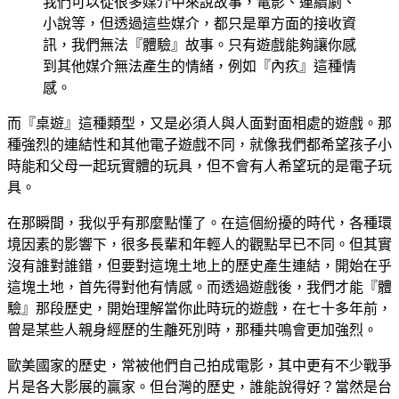
我們可以從很多媒介中來說故事，電影、連續劇、
小說等，但透過這些媒介，都只是單方面的接收資
訊，我們無法『體驗』故事。只有遊戲能夠讓你感
到其他媒介無法產生的情緒，例如『內疚』這種情
感。
而『桌遊』這種類型，又是必須人與人面對面相處的遊戲。那
種強烈的連結性和其他電子遊戲不同，就像我們都希望孩子小
時能和父母一起玩實體的玩具，但不會有人希望玩的是電子玩
具。
在那瞬間，我似乎有那麼點懂了。在這個紛擾的時代，各種環
境因素的影響下，很多長輩和年輕人的觀點早已不同。但其實
沒有誰對誰錯，但要對這塊土地上的歷史產生連結，開始在乎
這塊土地，首先得對他有情感。而透過遊戲後，我們才能『體
驗』那段歷史，開始理解當你此時玩的遊戲，在七十多年前，
曾是某些人親身經歷的生離死別時，那種共鳴會更加強烈。
歐美國家的歷史，常被他們自己拍成電影，其中更有不少戰爭
片是各大影展的贏家。但台灣的歷史，誰能說得好？當然是台