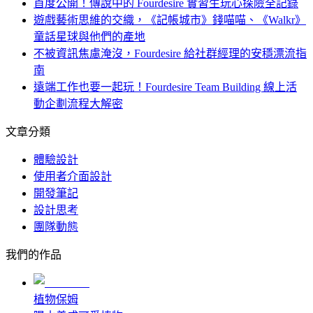
首度公開！傳說中的 Fourdesire 實習生玩心探險全記錄
遊戲藝術思維的交織，《記帳城市》錢喵喵、《Walkr》
童話星球與他們的產地
不被資訊焦慮淹沒，Fourdesire 給社群經理的安穩漂流指
南
遠端工作也要一起玩！Fourdesire Team Building 線上活
動企劃流程大解密
文章分類
體驗設計
使用者介面設計
開發筆記
設計思考
團隊動態
我們的作品
植物保姆