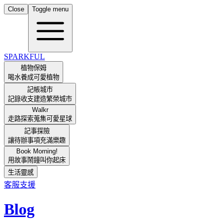
Close
Toggle menu
SPARKFUL
植物保姆
喝水養成可愛植物
記帳城市
記錄收支建造繁榮城市
Walkr
走路探索蒐集可愛星球
記事探險
讓待辦事項充滿樂趣
Book Morning!
用故事鬧鐘叫你起床
生活靈感
客服支援
Blog