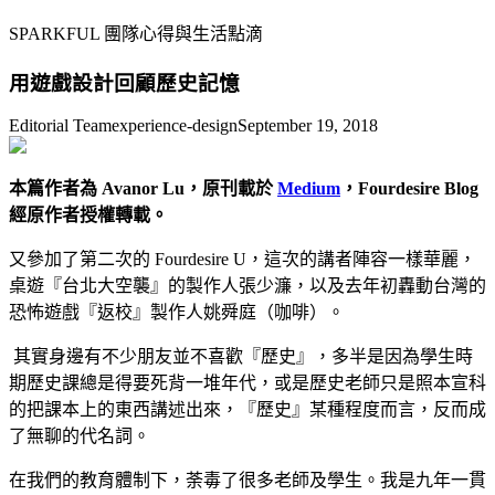
SPARKFUL 團隊心得與生活點滴
用遊戲設計回顧歷史記憶
Editorial Team
experience-design
September 19, 2018
本篇作者為 Avanor Lu，原刊載於
Medium
，Fourdesire Blog
經原作者授權轉載。
又參加了第二次的 Fourdesire U，這次的講者陣容一樣華麗，
桌遊『台北大空襲』的製作人張少濂，以及去年初轟動台灣的
恐怖遊戲『返校』製作人姚舜庭（咖啡）。
其實身邊有不少朋友並不喜歡『歷史』，多半是因為學生時
期歷史課總是得要死背一堆年代，或是歷史老師只是照本宣科
的把課本上的東西講述出來，『歷史』某種程度而言，反而成
了無聊的代名詞。
在我們的教育體制下，荼毒了很多老師及學生。我是九年一貫