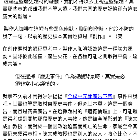
透過這些歷史題材的遊戲，我們才得以去正視這些議題。其
實那些真的都離我們不算太遠，我們共同的歷史記憶卻有這麼
龐大的斷層。
製作人咖啡在這裡有些黑色幽默，聊到創作時，他冷不防的
說了一句，以前的歷史課本其實也算是『創作』。（笑
在創作題材的過程思考中，製作人咖啡認為這是一種腦力運
動。團隊彼此碰撞，產生火花，在各種可能之間取得平衡，達
成共識。
但在選擇『歷史事件』作為遊戲背景時，其實是必
須非常小心謹慎的。
就拿不久前才鬧得沸沸揚揚『
全聯中元節廣告下架
』事件來說
吧。其實也算是取材自歷史事件，但究其本質，這是一個廣
告，而且是商業廣告。在選擇題材的『道德倫理』上，可能還
是得考慮到關於那段歷史的人事物，像是被全聯影射的『陳文
成』教授，而對於一個因政治迫害而死亡的生命，家屬至今其
實仍未獲得真相。陳文成教授也是別人的家人，將心比心，不