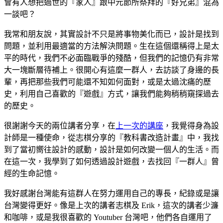
會有人想把過世的『家人』跟中元節所祭拜的『好兄弟』混為
一談吧？
我常和朋友說，其實設計不只是將事物美化而已，設計是找到
問題，並利用最適當的方法解決問題。生在這個還稱得上是太
平的時代，我們不必面臨戰爭的殘酷，但我們的記憶仍有非常
大一塊斷層待補上。很開心有這麼一群人，去訪談了身邊的長
輩，再把那些我們可能還不知如何面對，或是太過沈痛的歷
史，利用自己喜歡的『遊戲』方式，讓我們能夠稍稍窺探過去
的歷史。
很謝謝今天的兩位講者分享，在
上一次的講座
，我覺得身為設
計師是一種使命，從志棋分享的『教科書改造計畫』中，我找
到了當初嚮往設計的感動，設計是如何改變一個人的生活。而
在這一次，我學到了如何透過設計遊戲，去找回『一群人』曾
經的生命記憶。
我好感謝台灣能有這群人在努力運用自己的專長，紀錄或是讓
台灣變得更好。像是上次的講者志棋及 Erik，這次的講者少濂
和咖啡，或是我很喜歡的 Youtuber 台灣吧，他們各自運用了