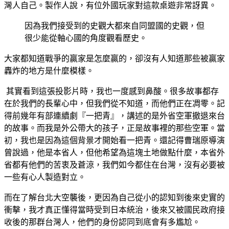
灣人自己。製作人說，有位外國玩家對這款桌遊非常訝異。
因為我們接受到的史觀大都來自同盟國的史觀，但
很少能從軸心國的角度觀看歷史。
大家都知道戰爭的贏家是怎麼贏的，卻沒有人知道那些被贏家
轟炸的地方是什麼模樣。
其實看到這張投影片時，我也一度感到鼻酸。很多故事都存
在於我們的長輩心中，但我們從不知道，而他們正在凋零。記
得前幾年有部連續劇『一把青』，講述的是外省空軍撤退來台
的故事。而我是外公帶大的孩子，正是故事裡的那些空軍。當
初，我也是因為這個背景才開始看一把青。還記得曹瑞原導演
曾說過，他是本省人，但他希望為這塊土地做點什麼，本省外
省都有他們的苦衷及蒼涼，我們如今都住在台灣，沒有必要被
一些有心人製造對立。
而在了解台北大空襲後，更因為自己從小的認知到後來史實的
衝擊，我才真正懂得當時受到日本統治，後來又被國民政府接
收後的那群台灣人，他們的身份認同到底會有多尷尬。