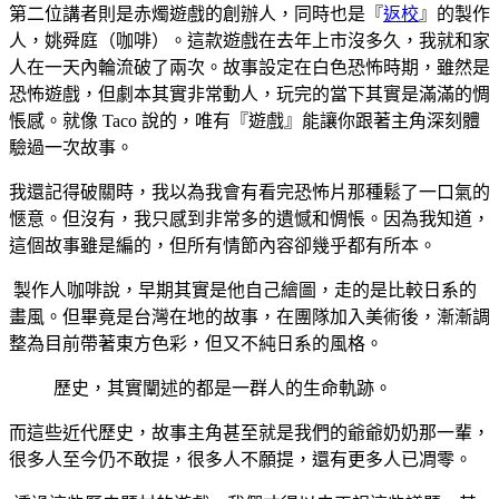
第二位講者則是赤燭遊戲的創辦人，同時也是『
返校
』的製作
人，姚舜庭（咖啡）。這款遊戲在去年上市沒多久，我就和家
人在一天內輪流破了兩次。故事設定在白色恐怖時期，雖然是
恐怖遊戲，但劇本其實非常動人，玩完的當下其實是滿滿的惆
悵感。就像 Taco 說的，唯有『遊戲』能讓你跟著主角深刻體
驗過一次故事。
我還記得破關時，我以為我會有看完恐怖片那種鬆了一口氣的
愜意。但沒有，我只感到非常多的遺憾和惆悵。因為我知道，
這個故事雖是編的，但所有情節內容卻幾乎都有所本。
製作人咖啡說，早期其實是他自己繪圖，走的是比較日系的
畫風。但畢竟是台灣在地的故事，在團隊加入美術後，漸漸調
整為目前帶著東方色彩，但又不純日系的風格。
歷史，其實闡述的都是一群人的生命軌跡。
而這些近代歷史，故事主角甚至就是我們的爺爺奶奶那一輩，
很多人至今仍不敢提，很多人不願提，還有更多人已凋零。