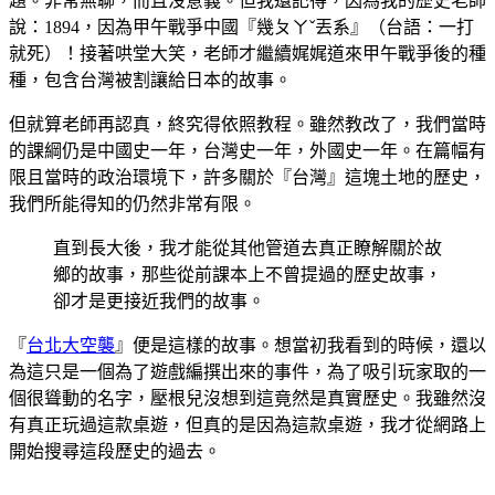
題。非常無聊，而且沒意義。但我還記得，因為我的歷史老師
說：1894，因為甲午戰爭中國『幾ㄆㄚˇ丟系』（台語：一打
就死）！接著哄堂大笑，老師才繼續娓娓道來甲午戰爭後的種
種，包含台灣被割讓給日本的故事。
但就算老師再認真，終究得依照教程。雖然教改了，我們當時
的課綱仍是中國史一年，台灣史一年，外國史一年。在篇幅有
限且當時的政治環境下，許多關於『台灣』這塊土地的歷史，
我們所能得知的仍然非常有限。
直到長大後，我才能從其他管道去真正瞭解關於故
鄉的故事，那些從前課本上不曾提過的歷史故事，
卻才是更接近我們的故事。
『
台北大空襲
』便是這樣的故事。想當初我看到的時候，還以
為這只是一個為了遊戲編撰出來的事件，為了吸引玩家取的一
個很聳動的名字，壓根兒沒想到這竟然是真實歷史。我雖然沒
有真正玩過這款桌遊，但真的是因為這款桌遊，我才從網路上
開始搜尋這段歷史的過去。