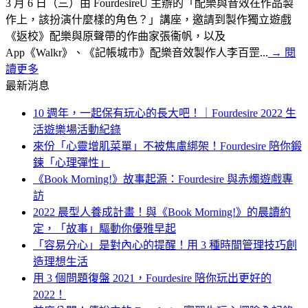
3 月 6 日（三）由 FourdesireU 主辦的「配樂與音效在作品製
作上，該扮演什麼樣的角色？」講座，邀請到製作獨立遊戲
《返校》配樂與原聲帶的作曲家張衞帆，以及
App《Walkr》、《記帳城市》配樂音效製作人李百罡...
→
閱
讀更多
最新消息
10 週年，一起保有玩心的長大吧！｜Fourdesire 2022 生
活遊樂場活動紀錄
來份「心靈增肌菜單」不被焦慮綁架！Fourdesire 陪你鍛
鍊「心理彈性」
《Book Morning!》故事起源：Fourdesire 與赤燭遊戲專
訪
2022 晨型人養成計畫！與《Book Morning!》的晨讀約
定，「故事」驅動你優雅早起
「容易分心」是對內心的提醒！用 3 種時間管理技巧創
造理想生活
用 3 個問題復盤 2021，Fourdesire 陪你玩出更好的
2022！