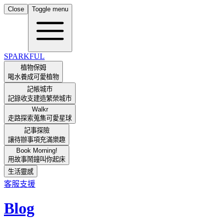
Close
Toggle menu
SPARKFUL
植物保姆
喝水養成可愛植物
記帳城市
記錄收支建造繁榮城市
Walkr
走路探索蒐集可愛星球
記事探險
讓待辦事項充滿樂趣
Book Morning!
用故事鬧鐘叫你起床
生活靈感
客服支援
Blog