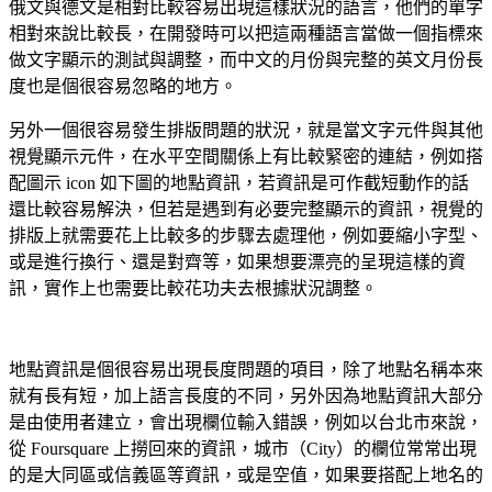
俄文與德文是相對比較容易出現這樣狀況的語言，他們的單字
相對來說比較長，在開發時可以把這兩種語言當做一個指標來
做文字顯示的測試與調整，而中文的月份與完整的英文月份長
度也是個很容易忽略的地方。
另外一個很容易發生排版問題的狀況，就是當文字元件與其他
視覺顯示元件，在水平空間關係上有比較緊密的連結，例如搭
配圖示 icon 如下圖的地點資訊，若資訊是可作截短動作的話
還比較容易解決，但若是遇到有必要完整顯示的資訊，視覺的
排版上就需要花上比較多的步驟去處理他，例如要縮小字型、
或是進行換行、還是對齊等，如果想要漂亮的呈現這樣的資
訊，實作上也需要比較花功夫去根據狀況調整。
地點資訊是個很容易出現長度問題的項目，除了地點名稱本來
就有長有短，加上語言長度的不同，另外因為地點資訊大部分
是由使用者建立，會出現欄位輸入錯誤，例如以台北市來說，
從 Foursquare 上撈回來的資訊，城市（City）的欄位常常出現
的是大同區或信義區等資訊，或是空值，如果要搭配上地名的