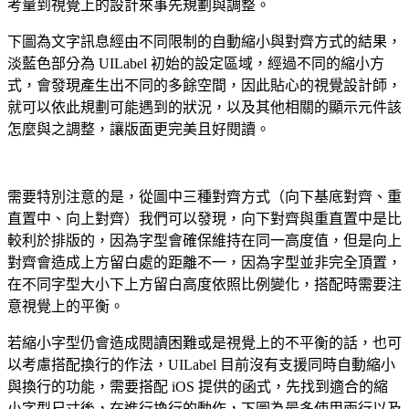
考量到視覺上的設計來事先規劃與調整。
下圖為文字訊息經由不同限制的自動縮小與對齊方式的結果，
淡藍色部分為 UILabel 初始的設定區域，經過不同的縮小方
式，會發現產生出不同的多餘空間，因此貼心的視覺設計師，
就可以依此規劃可能遇到的狀況，以及其他相關的顯示元件該
怎麼與之調整，讓版面更完美且好閱讀。
需要特別注意的是，從圖中三種對齊方式（向下基底對齊、重
直置中、向上對齊）我們可以發現，向下對齊與重直置中是比
較利於排版的，因為字型會確保維持在同一高度值，但是向上
對齊會造成上方留白處的距離不一，因為字型並非完全頂置，
在不同字型大小下上方留白高度依照比例變化，搭配時需要注
意視覺上的平衡。
若縮小字型仍會造成閱讀困難或是視覺上的不平衡的話，也可
以考慮搭配換行的作法，UILabel 目前沒有支援同時自動縮小
與換行的功能，需要搭配 iOS 提供的函式，先找到適合的縮
小字型尺寸後，在進行換行的動作，下圖為最多使用兩行以及