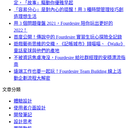
定，「故事」驅動你優雅早起
「容易分心」是對內心的提醒！用 3 種時間管理技巧創
造理想生活
用 3 個問題復盤 2021，Fourdesire 陪你玩出更好的
2022！
首度公開！傳說中的 Fourdesire 實習生玩心探險全記錄
遊戲藝術思維的交織，《記帳城市》錢喵喵、《Walkr》
童話星球與他們的產地
不被資訊焦慮淹沒，Fourdesire 給社群經理的安穩漂流指
南
遠端工作也要一起玩！Fourdesire Team Building 線上活
動企劃流程大解密
文章分類
體驗設計
使用者介面設計
開發筆記
設計思考