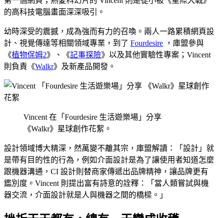
第一個網頁；熱愛科幻片的 Vincent 則是從小被《星際大戰》
的高科技電腦畫面深深吸引。
幼時深受的震撼，成為強而有力的召喚。兩人一路累積網頁設
計、視覺傳達等相關領域專業，到了
Fourdesire
，庫盟參與
《
植物保姆2
》、《
記事探險
》以及其他實驗性專案；Vincent
則負責《
Walkr
》及新產品開發。
Vincent 在「Fourdesire 生活遊樂場」分享
《Walkr》星球創作花絮。
設計領域博大精深，然萬變不離其宗，庫盟解讀：「設計」就
是帶有目的性的行為，例如介面設計是為了讓使用者知道怎麼
跟機器溝通，CI 設計則替商家傳遞出品牌精神，讓品牌更有
鑑別度。Vincent 則提出富有詩意的詮釋：「當人類嘗試與機
器交流，介面設計就是人與機器之間的橋樑。」