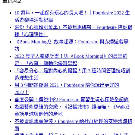
最新消息
10 週年，一起保有玩心的長大吧！｜Fourdesire 2022 生
活遊樂場活動紀錄
來份「心靈增肌菜單」不被焦慮綁架！Fourdesire 陪你鍛
鍊「心理彈性」
《Book Morning!》故事起源：Fourdesire 與赤燭遊戲專
訪
2022 晨型人養成計畫！與《Book Morning!》的晨讀約
定，「故事」驅動你優雅早起
「容易分心」是對內心的提醒！用 3 種時間管理技巧創
造理想生活
用 3 個問題復盤 2021，Fourdesire 陪你玩出更好的
2022！
首度公開！傳說中的 Fourdesire 實習生玩心探險全記錄
遊戲藝術思維的交織，《記帳城市》錢喵喵、《Walkr》
童話星球與他們的產地
不被資訊焦慮淹沒，Fourdesire 給社群經理的安穩漂流指
南