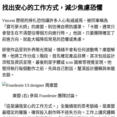
找出安心的工作方式，減少焦慮恐懼
Vincent 歷經的掙扎恐怕讓許多人心有戚戚焉，被同事稱為
「寶可夢大師」的庫盟，則彷彿自帶防護罩。「卡關，通常只
會發生在不清楚往哪個方向進行時。」他說，只要團隊確定了
前進方向，就能大幅降低常見的恐懼或焦慮。
即使作品受到外界眼光質疑，情緒不會有任何波動嗎？庫盟解
釋，他將工作分成 3 階段，首先確定產品目標，其次包括設計
流程及資訊呈現，最後則是字體或 icon 圖案等視覺呈現。他
堅持執行每個動作之前，先與自己對話，釐清設計邏輯與來龍
去脈。
庫盟 (右) 參與 Fourdesire 團隊討論。
「這是讓我安心的工作方式。」全盤縝密的思考脈絡，是庫盟
最穩定的羅盤，確保投入創作時不迷失方向。工作上講究邏輯