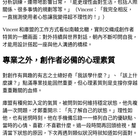
分析訓練，連帶地影響日常，「能更理性面對生活，包括人際
關係、很多事情的規劃等等。」（Vincent：「我完全相反，
一直揣測使用者心態讓我變得超不理性的！」）
Vincent 和庫盟的工作方式看似南轅北轍，實則交織成創作者
特質的一體兩面：對外持續與世界對話，朝內不斷叩問自我，
才能用設計搭起一座與他人溝通的橋樑。
專業之外，創作者必備的心理素質
對創作有興趣的有志之士總好奇「我該學什麼？」、「該上什
麼課？」點滿專業技能固然重要，但心理素質則是支撐你穿越
重重難關的血條。
庫盟有種宛如入定的氣質，被問到如何維持穩定狀態，他先複
誦一次問題，才鄭重開示：「先了解自己的狀態。」理性如
他，也有迷惘時刻。他在手機備忘錄一一條列自己的優缺點、
當時的心情、喜歡 / 不喜歡什麼。過一段時間再回頭檢視，釐
清當下狀態的原因，下次再遇到類似狀況時就知道如何面對。