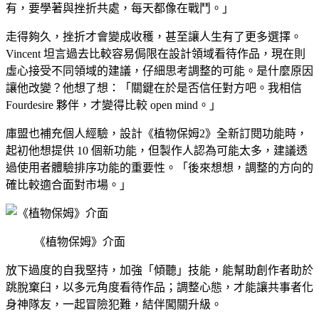
有，要學著與挫折共處，每天都像在戰鬥。」
走得夠久，挫折才會變成收穫，甚至讓人生有了更多選擇。
Vincent 坦言過去比較容易侷限在設計領域看待作品，現在則
虛心接受不同領域的建議，仔細思考調整的可能。是什麼原因
讓他改變？他想了想：「關鍵在於是否信任對方吧。我相信
Fourdesire 夥伴，才變得比較 open mind。」
庫盟也補充個人經驗，設計《植物保姆2》全新訂閱功能時，
起初他想提供 10 個新功能，但製作人認為可能太多，建議透
過使用者體驗排序功能的重要性。「後來想想，調整的方向的
確比較適合面對市場。」
《植物保姆》介面
放下過度的自我堅持，加強「傾聽」技能，能幫助創作者助於
跳脫窠臼，以多元角度看待作品；調整心態，才能讓共事者化
身神隊友，一起冒險犯難，結伴闖關升級。