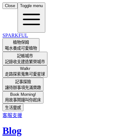
Close
Toggle menu
SPARKFUL
植物保姆
喝水養成可愛植物
記帳城市
記錄收支建造繁榮城市
Walkr
走路探索蒐集可愛星球
記事探險
讓待辦事項充滿樂趣
Book Morning!
用故事鬧鐘叫你起床
生活靈感
客服支援
Blog