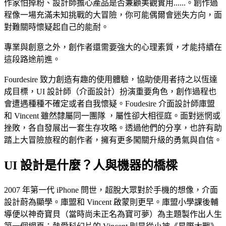
作家怕掉粉、設計師擔心產品是否兼顧美觀實用......。創作過
程像一場充滿未知挑戰的大冒險，你可能偶爾會迷失方向，面
對難關時懷疑起自己的能耐。
專業與創意之外，創作者還需要強大的心理素質，才能持續在
這段路途前進。
Fourdesire 致力創造有趣的使用體驗，協助使用者持之以恆達
成目標，UI 設計師（介面設計）扮演重要角色，創作過程也
會遭遇種種不確定或者自我懷疑。Foudesire 介面設計師庫盟
和 Vincent 雖然隸屬同一團隊 ，屬性卻大相徑庭。面對迷惘或
挫敗，各自發展出一套生存攻略。透過他們的分享，也許有助
踏上大冒險旅程的創作者，擁有更多闖關升級的勇氣與自信。
UI 設計是什麼？人與機器的橋樑
2007 年第一代 iPhone 問世，超脫大眾對於手機的想像，介面
設計蔚為顯學。庫盟和 Vincent 啟蒙則更早。庫盟小學課後輔
導便以神奇寶貝（當時尚未正名為寶可夢）為主題製作出人生