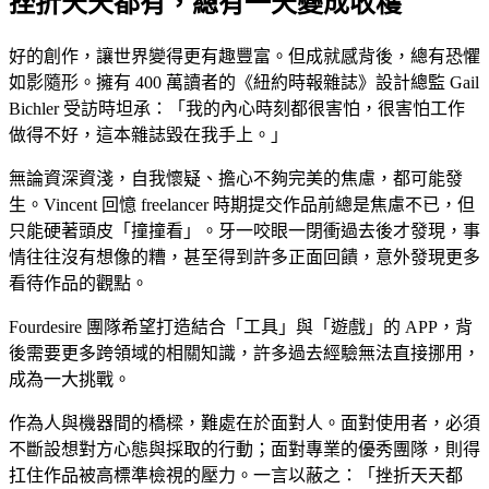
挫折天天都有，總有一天變成收穫
好的創作，讓世界變得更有趣豐富。但成就感背後，總有恐懼
如影隨形。擁有 400 萬讀者的《紐約時報雜誌》設計總監 Gail
Bichler 受訪時坦承：「我的內心時刻都很害怕，很害怕工作
做得不好，這本雜誌毀在我手上。」
無論資深資淺，自我懷疑、擔心不夠完美的焦慮，都可能發
生。Vincent 回憶 freelancer 時期提交作品前總是焦慮不已，但
只能硬著頭皮「撞撞看」。牙一咬眼一閉衝過去後才發現，事
情往往沒有想像的糟，甚至得到許多正面回饋，意外發現更多
看待作品的觀點。
Fourdesire 團隊希望打造結合「工具」與「遊戲」的 APP，背
後需要更多跨領域的相關知識，許多過去經驗無法直接挪用，
成為一大挑戰。
作為人與機器間的橋樑，難處在於面對人。面對使用者，必須
不斷設想對方心態與採取的行動；面對專業的優秀團隊，則得
扛住作品被高標準檢視的壓力。一言以蔽之：「挫折天天都