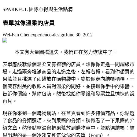
SPARKFUL 團隊心得與生活點滴
表單就像溫柔的店員
Wei-Fan Chen
experience-design
June 30, 2012
本文有大量圖檔遺失，我們正在努力恢復中了！
表單應該就像個溫柔又有禮貌的店員。想像你走進一間超級市
場，走過兩旁堆滿商品的走道之後，左轉右轉，看到你想買的
果醬並且挑選了兩罐放在購物袋中。終於你走向結帳櫃檯，一
個笑容甜美的收銀人員對溫柔的問好，並接過你手中的果醬，
告訴你價錢，幫你包裝，然後找給你零錢和發票並且愉快的說
再見。
現在你來到一個購物網站，在首頁看到許多特價商品，你點選
了食品的分類選項，來到果醬的分類。稍微看了一下果醬的介
紹文章，然後點擊滑鼠把果醬放到購物車中，並點選結帳：結
果出現的是一個冷淡又死氣沈沈的表單（Form）。