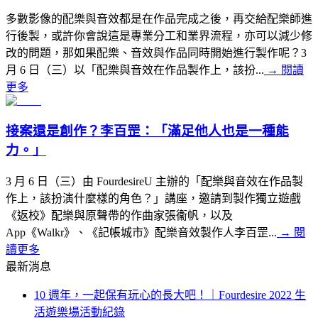
多數影像的配樂與音效都是在作品完成之後，再交給配樂師進
行後製，或許你會說這是專業分工和業界流程，亦可以減少修
改的問題，那如果配樂、音效與作品同時開始進行製作呢？3
月 6 日（三）以「配樂與音效在作品製作上，該扮...
→
閱讀
更多
接案還是創作？李百罡：「滿足他人也是一種能
力。」
3 月 6 日（三）由 FourdesireU 主辦的「配樂與音效在作品製
作上，該扮演什麼樣的角色？」講座，邀請到製作獨立遊戲
《返校》配樂與原聲帶的作曲家張衞帆，以及
App《Walkr》、《記帳城市》配樂音效製作人李百罡...
→
閱
讀更多
最新消息
10 週年，一起保有玩心的長大吧！｜Fourdesire 2022 生
活遊樂場活動紀錄