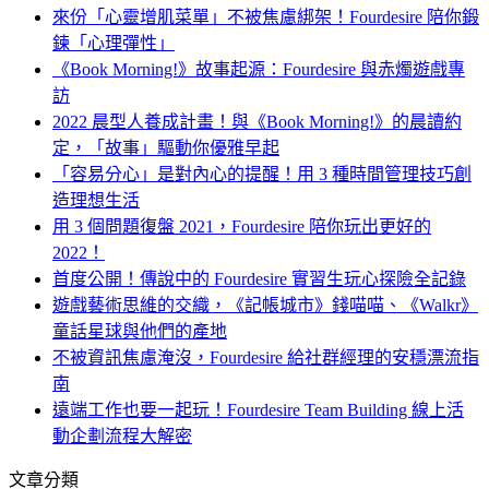
來份「心靈增肌菜單」不被焦慮綁架！Fourdesire 陪你鍛
鍊「心理彈性」
《Book Morning!》故事起源：Fourdesire 與赤燭遊戲專
訪
2022 晨型人養成計畫！與《Book Morning!》的晨讀約
定，「故事」驅動你優雅早起
「容易分心」是對內心的提醒！用 3 種時間管理技巧創
造理想生活
用 3 個問題復盤 2021，Fourdesire 陪你玩出更好的
2022！
首度公開！傳說中的 Fourdesire 實習生玩心探險全記錄
遊戲藝術思維的交織，《記帳城市》錢喵喵、《Walkr》
童話星球與他們的產地
不被資訊焦慮淹沒，Fourdesire 給社群經理的安穩漂流指
南
遠端工作也要一起玩！Fourdesire Team Building 線上活
動企劃流程大解密
文章分類