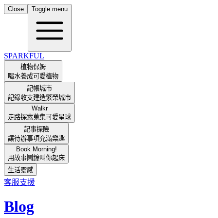
Close
Toggle menu
SPARKFUL
植物保姆
喝水養成可愛植物
記帳城市
記錄收支建造繁榮城市
Walkr
走路探索蒐集可愛星球
記事探險
讓待辦事項充滿樂趣
Book Morning!
用故事鬧鐘叫你起床
生活靈感
客服支援
Blog