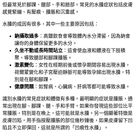
但最常見於腳踝、腿部、手和臉部。常見的水腫症狀包括皮膚
感覺緊繃、有壓痕、腫脹和沉重感。
水腫的成因有很多，其中一些主要原因包括：
鈉攝取過多
：高鹽飲食會導致體內水分滯留，因為鈉會
讓你的身體保留更多的水分。
久坐不動或長時間站立
：這會使血液和體液在下肢積
聚，導致腿部和腳踝腫脹。
激素變化
：女性在經期前後或懷孕期間容易出現水腫，
荷爾蒙變化和子宮壓迫靜脈可能導致孕婦出現水腫，特
別是在腳和腳踝。
健康問題
：如腎病、心臟病、肝病等都可能導致水腫。
識別水腫的常見症狀和體徵有多種。最明顯的症狀是腫脹，通
常出現在腳、腳踝、腿、手和手臂。如果你發現這些部位比平
常腫脹，特別是在晚上，這可能就是水腫。另一個顯著特徵是
皮膚凹陷，用手指按壓腫脹的部位幾秒鐘後，如果皮膚留下凹
陷且不立即彈回，這就是所謂的「凹痕性水腫」。