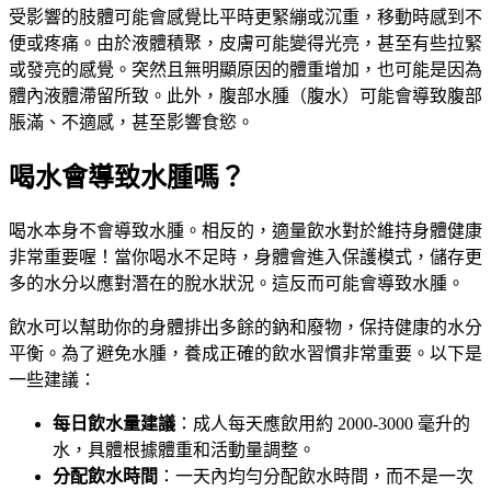
受影響的肢體可能會感覺比平時更緊繃或沉重，移動時感到不
便或疼痛。由於液體積聚，皮膚可能變得光亮，甚至有些拉緊
或發亮的感覺。突然且無明顯原因的體重增加，也可能是因為
體內液體滯留所致。此外，腹部水腫（腹水）可能會導致腹部
脹滿、不適感，甚至影響食慾。
喝水會導致水腫嗎？
喝水本身不會導致水腫。相反的，適量飲水對於維持身體健康
非常重要喔！當你喝水不足時，身體會進入保護模式，儲存更
多的水分以應對潛在的脫水狀況。這反而可能會導致水腫。
飲水可以幫助你的身體排出多餘的鈉和廢物，保持健康的水分
平衡。為了避免水腫，養成正確的飲水習慣非常重要。以下是
一些建議：
每日飲水量建議
：成人每天應飲用約 2000-3000 毫升的
水，具體根據體重和活動量調整。
分配飲水時間
：一天內均勻分配飲水時間，而不是一次