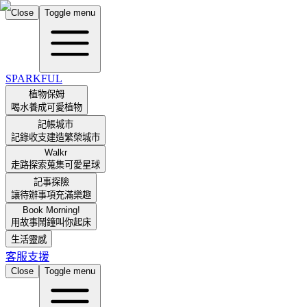
Close
Toggle menu
SPARKFUL
植物保姆
喝水養成可愛植物
記帳城市
記錄收支建造繁榮城市
Walkr
走路探索蒐集可愛星球
記事探險
讓待辦事項充滿樂趣
Book Morning!
用故事鬧鐘叫你起床
生活靈感
客服支援
Close
Toggle menu