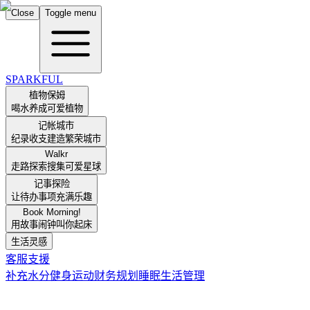
Close
Toggle menu
SPARKFUL
植物保姆
喝水养成可爱植物
记帐城市
纪录收支建造繁荣城市
Walkr
走路探索搜集可爱星球
记事探险
让待办事项充满乐趣
Book Morning!
用故事闹钟叫你起床
生活灵感
客服支援
补充水分
健身运动
财务规划
睡眠
生活管理