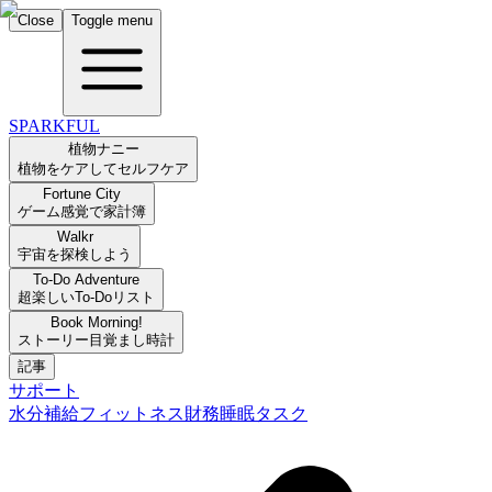
Close
Toggle menu
SPARKFUL
植物ナニー
植物をケアしてセルフケア
Fortune City
ゲーム感覚で家計簿
Walkr
宇宙を探検しよう
To-Do Adventure
超楽しいTo-Doリスト
Book Morning!
ストーリー目覚まし時計
記事
サポート
水分補給
フィットネス
財務
睡眠
タスク