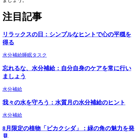
ましょう。
注目記事
リラックスの日：シンプルなヒントで心の平穏を
得る
水分補給
睡眠
タスク
忘れるな、水分補給：自分自身のケアを常に行い
ましょう
水分補給
我々の水を守ろう：水質月の水分補給のヒント
水分補給
8月限定の植物「ビカクシダ」：緑の角の魅力を発
見