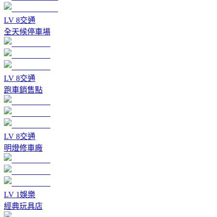
LV
8
交通
全天候停車場
LV
8
交通
跑車銷售點
LV
8
交通
明燈修車廠
LV
1
娛樂
經典玩具店