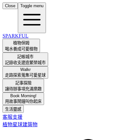
Close
Toggle menu
SPARKFUL
植物保姆
喝水養成可愛植物
記帳城市
記錄收支建造繁榮城市
Walkr
走路探索蒐集可愛星球
記事探險
讓待辦事項充滿樂趣
Book Morning!
用故事鬧鐘叫你起床
生活靈感
客服支援
植物
星球
建築物