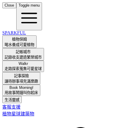
Close
Toggle menu
SPARKFUL
植物保姆
喝水養成可愛植物
記帳城市
記錄收支建造繁榮城市
Walkr
走路探索蒐集可愛星球
記事探險
讓待辦事項充滿樂趣
Book Morning!
用故事鬧鐘叫你起床
生活靈感
客服支援
植物
星球
建築物