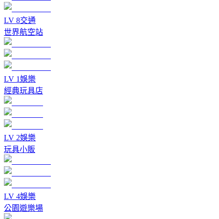
LV
8
交通
世界航空站
LV
1
娛樂
經典玩具店
LV
2
娛樂
玩具小販
LV
4
娛樂
公園遊樂場