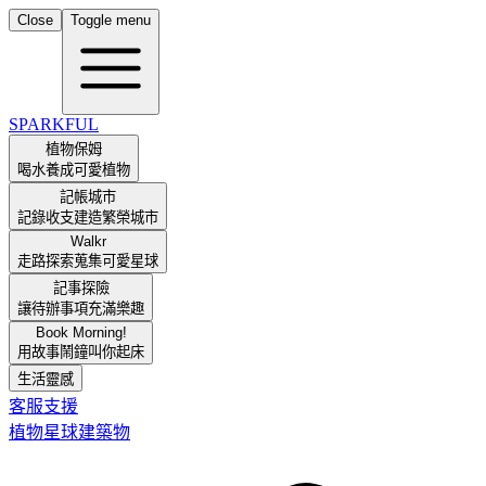
Close
Toggle menu
SPARKFUL
植物保姆
喝水養成可愛植物
記帳城市
記錄收支建造繁榮城市
Walkr
走路探索蒐集可愛星球
記事探險
讓待辦事項充滿樂趣
Book Morning!
用故事鬧鐘叫你起床
生活靈感
客服支援
植物
星球
建築物