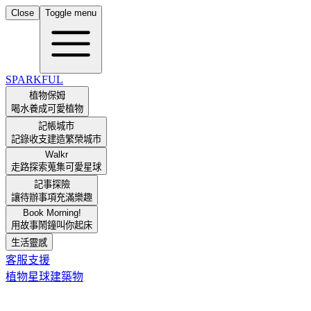
Close
Toggle menu
SPARKFUL
植物保姆
喝水養成可愛植物
記帳城市
記錄收支建造繁榮城市
Walkr
走路探索蒐集可愛星球
記事探險
讓待辦事項充滿樂趣
Book Morning!
用故事鬧鐘叫你起床
生活靈感
客服支援
植物
星球
建築物