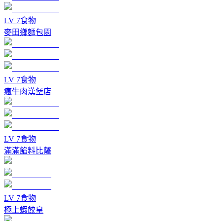
LV
7
食物
麥田鄉麵包園
LV
7
食物
瘋牛肉漢堡店
LV
7
食物
滿滿餡料比薩
LV
7
食物
極上蝦餃皇