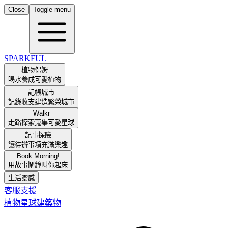
Close
Toggle menu
SPARKFUL
植物保姆
喝水養成可愛植物
記帳城市
記錄收支建造繁榮城市
Walkr
走路探索蒐集可愛星球
記事探險
讓待辦事項充滿樂趣
Book Morning!
用故事鬧鐘叫你起床
生活靈感
客服支援
植物
星球
建築物