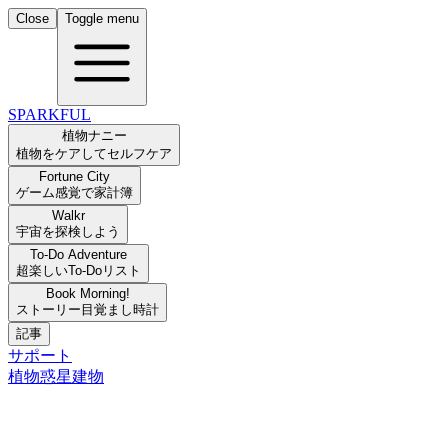
Close
Toggle menu
SPARKFUL
植物ナニー
植物をケアしてセルフケア
Fortune City
ゲーム感覚で家計簿
Walkr
宇宙を探検しよう
To-Do Adventure
超楽しいTo-Doリスト
Book Morning!
ストーリー目覚まし時計
記事
サポート
植物
惑星
建物