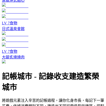
蒸籠港式點心
LV
7
食物
日式溫泉會館
LV
7
食物
大碳炙燒燒肉
記帳城市
-
記錄收支建造繁榮
城市
將遊戲元素注入辛苦的記帳過程，讓你化身市長，每記下一筆