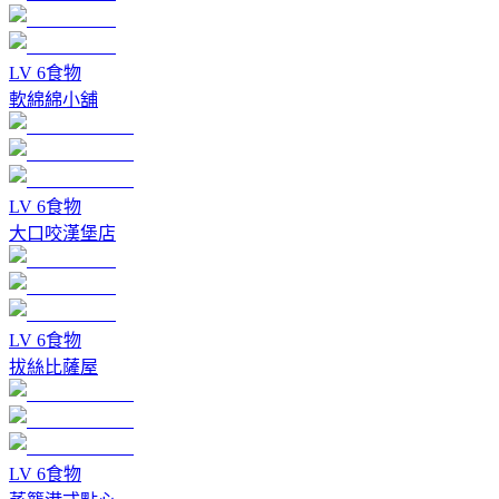
LV
6
食物
軟綿綿小舖
LV
6
食物
大口咬漢堡店
LV
6
食物
拔絲比薩屋
LV
6
食物