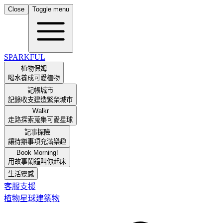
Close
Toggle menu
SPARKFUL
植物保姆
喝水養成可愛植物
記帳城市
記錄收支建造繁榮城市
Walkr
走路探索蒐集可愛星球
記事探險
讓待辦事項充滿樂趣
Book Morning!
用故事鬧鐘叫你起床
生活靈感
客服支援
植物
星球
建築物