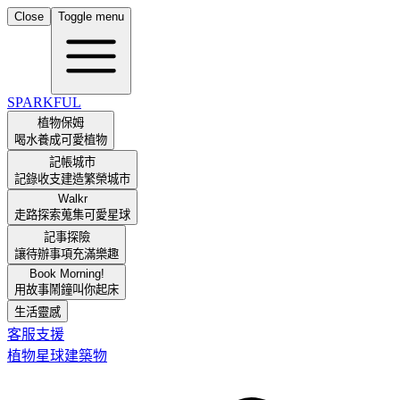
Close
Toggle menu
SPARKFUL
植物保姆
喝水養成可愛植物
記帳城市
記錄收支建造繁榮城市
Walkr
走路探索蒐集可愛星球
記事探險
讓待辦事項充滿樂趣
Book Morning!
用故事鬧鐘叫你起床
生活靈感
客服支援
植物
星球
建築物