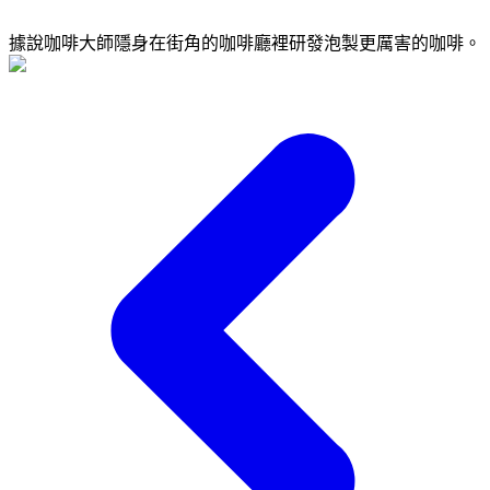
據說咖啡大師隱身在街角的咖啡廳裡研發泡製更厲害的咖啡。