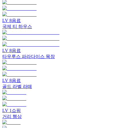
LV
8
음료
국제 티 하우스
LV
8
음료
타우루스 파라다이스 목장
LV
8
음료
골드 라벨 라떼
LV
1
쇼핑
거리 행상