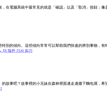
候，在電腦系統中最常見的就是「確認」以及「取消」按鈕；像
些特別的傾向。這些傾向常常可以幫助我們快速的辨別事物，有
→
더 많은 기사 읽기
）的故事吧？故事裡的小兄妹在森林裡面邊走邊撒下麵包屑，希
기