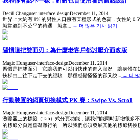
我和你有點不一樣：針對色盲使用者的體貼設計
Decill Chang
user-interface-design
December 11, 2014
世界上大約有 8% 的男性人口擁有某種形式的色盲，女性約 0
就常遭到不公平的待遇；就拿...
→
더 많은 기사 읽기
習慣這把雙面刃：為什麼老客戶都討厭介面改版
Magic Hung
user-interface-design
December 11, 2014
習慣是把雙面刃，它讓我們可以很快速的進入狀況，讓身體在
扶梯由上往下走下去的經驗，那種感覺怪怪的卻又說...
→
더 
行動裝置的網頁切換模式 PK 賽：Swipe Vs. Scroll
Magic Hung
user-interface-design
December 11, 2014
瀏覽器上的標籤（Tab）式分頁功能，讓我們能同時新增很多
的標籤分頁是窒礙難行的，所以我們必須發展其他的標籤切換模式