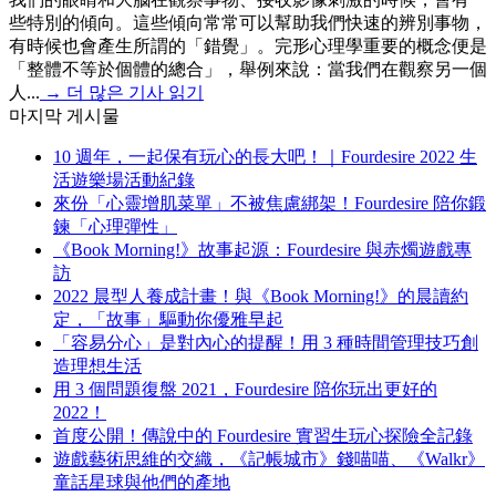
些特別的傾向。這些傾向常常可以幫助我們快速的辨別事物，
有時候也會產生所謂的「錯覺」。完形心理學重要的概念便是
「整體不等於個體的總合」，舉例來說：當我們在觀察另一個
人...
→
더 많은 기사 읽기
마지막 게시물
10 週年，一起保有玩心的長大吧！｜Fourdesire 2022 生
活遊樂場活動紀錄
來份「心靈增肌菜單」不被焦慮綁架！Fourdesire 陪你鍛
鍊「心理彈性」
《Book Morning!》故事起源：Fourdesire 與赤燭遊戲專
訪
2022 晨型人養成計畫！與《Book Morning!》的晨讀約
定，「故事」驅動你優雅早起
「容易分心」是對內心的提醒！用 3 種時間管理技巧創
造理想生活
用 3 個問題復盤 2021，Fourdesire 陪你玩出更好的
2022！
首度公開！傳說中的 Fourdesire 實習生玩心探險全記錄
遊戲藝術思維的交織，《記帳城市》錢喵喵、《Walkr》
童話星球與他們的產地