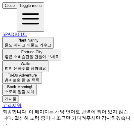
Close
Toggle menu
SPARKFUL
Plant Nanny
물도 마시고 식물도 키우고
Fortune City
좋은 소비습관을 만들어 보세요
Walkr
함께 은하수를 탐험해요
To-Do Adventure
흥미로운 할 일 목록
Book Morning!
스토리 알람 시계
게시물
고객지원
죄송합니다. 이 페이지는 해당 언어로 번역이 되어 있지 않습
니다. 열심히 노력 중이니 조금만 기다려주시면 감사하겠습니
다!