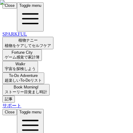
Close
Toggle menu
SPARKFUL
植物ナニー
植物をケアしてセルフケア
Fortune City
ゲーム感覚で家計簿
Walkr
宇宙を探検しよう
To-Do Adventure
超楽しいTo-Doリスト
Book Morning!
ストーリー目覚まし時計
記事
サポート
Close
Toggle menu