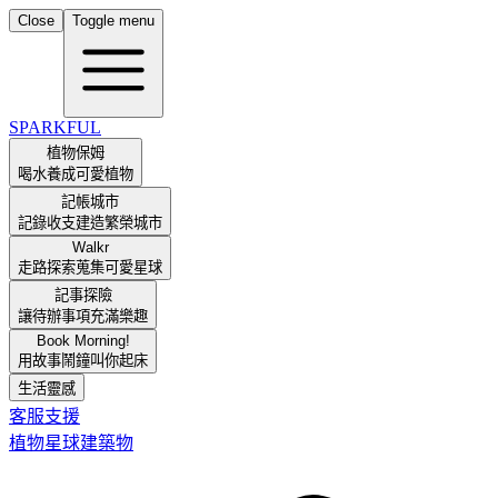
Close
Toggle menu
SPARKFUL
植物保姆
喝水養成可愛植物
記帳城市
記錄收支建造繁榮城市
Walkr
走路探索蒐集可愛星球
記事探險
讓待辦事項充滿樂趣
Book Morning!
用故事鬧鐘叫你起床
生活靈感
客服支援
植物
星球
建築物