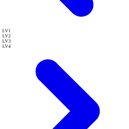
LV
1
LV
2
LV
3
LV
4