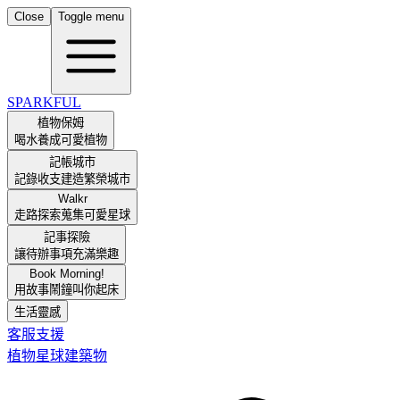
Close
Toggle menu
SPARKFUL
植物保姆
喝水養成可愛植物
記帳城市
記錄收支建造繁榮城市
Walkr
走路探索蒐集可愛星球
記事探險
讓待辦事項充滿樂趣
Book Morning!
用故事鬧鐘叫你起床
生活靈感
客服支援
植物
星球
建築物