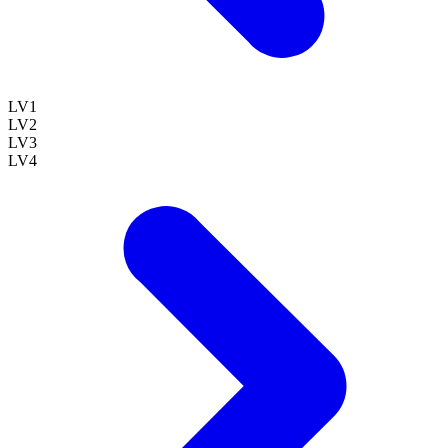
LV
1
LV
2
LV
3
LV
4